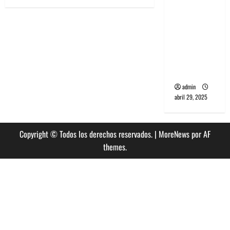
banda
PCR, No
Wave y Art
punk de
Corea del
Sur
admin
abril 29, 2025
Copyright © Todos los derechos reservados.
|
MoreNews
por AF
themes.