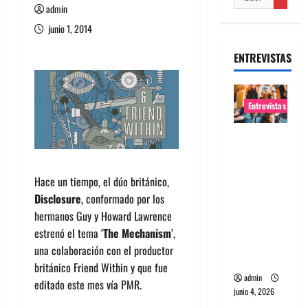
admin
junio 1, 2014
ENTREVISTAS
Entrevistas
Entrevista
banda
Evolfo:
Hace un tiempo, el dúo británico,
Hablándol
Disclosure
, conformado por los
e
hermanos Guy y Howard Lawrence
directame
estrenó el tema ‘
The Mechanism
’,
nte a tu
una colaboración con el productor
espíritu
británico Friend Within y que fue
admin
editado este mes vía PMR.
junio 4, 2026