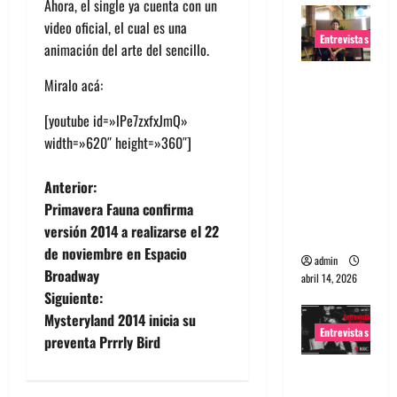
Ahora, el single ya cuenta con un
video oficial, el cual es una
Entrevistas
animación del arte del sencillo.
Entrevista
Miralo acá:
Rudy De
[youtube id=»lPe7zxfxJmQ»
Anda:
width=»620″ height=»360″]
Conquista
ndo el
N
Anterior:
mundo,
Primavera Fauna confirma
una tocata
a
versión 2014 a realizarse el 22
a la vez
de noviembre en Espacio
v
admin
Broadway
abril 14, 2026
e
Siguiente:
Mysteryland 2014 inicia su
g
Entrevistas
preventa Prrrly Bird
a
Entrevista
a banda