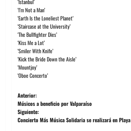
‘Istanbul’
‘I’m Not a Man’
‘Earth Is the Loneliest Planet’
‘Staircase at the University’
‘The Bullfighter Dies’
‘Kiss Me a Lot’
‘Smiler With Knife’
‘Kick the Bride Down the Aisle’
‘Mountjoy’
‘Oboe Concerto’
N
Anterior:
Músicos a beneficio por Valparaíso
a
Siguiente:
v
Concierto Más Música Solidaria se realizará en Play