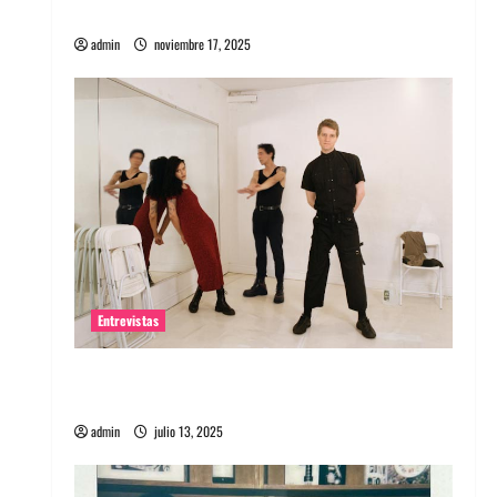
energía salvaje
admin
noviembre 17, 2025
Entrevistas
Entrevista a The Wants: Su universo
distorsionado
admin
julio 13, 2025