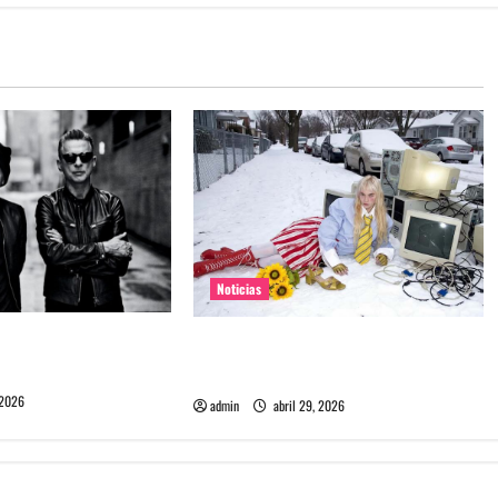
Noticias
e Depeche Mode en
Grimes lanzará nuevo disco este
ra 2027
2026 llamado Psy Opera
 2026
admin
abril 29, 2026