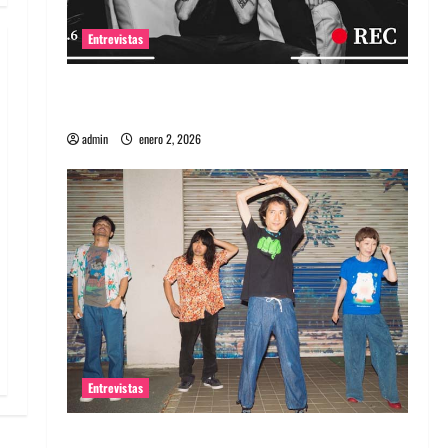
Entrevistas
Entrevista a banda portuguesa Maquina:
Directo y visceral
admin
enero 2, 2026
Entrevistas
Entrevista a la banda japonesa Zoobombs: Una