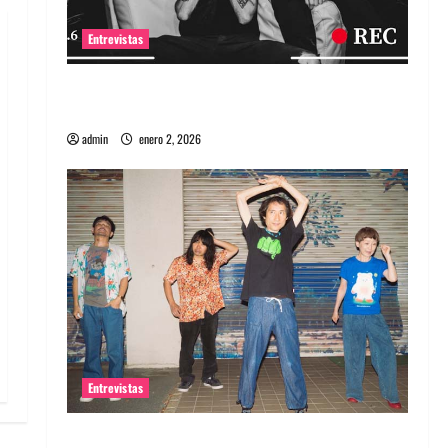
Entrevistas
Entrevista a banda portuguesa Maquina:
Directo y visceral
admin
enero 2, 2026
Entrevistas
Entrevista a la banda japonesa Zoobombs: Una