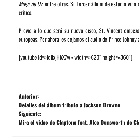
Mago de Oz,
entre otras. Su tercer álbum de estudio vino
crítica.
Previo a lo que será su nuevo disco, St. Vincent empez
europeas. Por ahora les dejamos el audio de Prince Johnny 
[youtube id=»idllxjHbX7w» width=»620″ height=»360″]
N
Anterior:
Detalles del álbum tributo a Jackson Browne
a
Siguiente:
v
Mira el video de Claptone feat. Alec Ounsworth de C
e