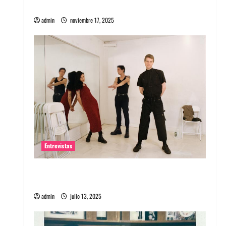
energía salvaje
admin
noviembre 17, 2025
Entrevistas
Entrevista a The Wants: Su universo
distorsionado
admin
julio 13, 2025