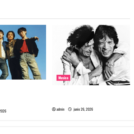
Musica
e la banda coreana
The Rolling Stones estrenó nuevo
mado Molecular
single llamado Jealous Lover
admin
junio 26, 2026
 2026