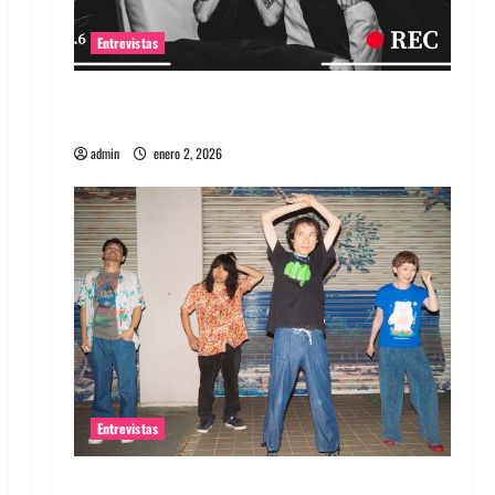
Entrevistas
Entrevista a banda portuguesa Maquina:
Directo y visceral
admin
enero 2, 2026
Entrevistas
Entrevista a la banda japonesa Zoobombs: Una