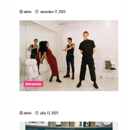
energía salvaje
admin
noviembre 17, 2025
Entrevistas
Entrevista a The Wants: Su universo
distorsionado
admin
julio 13, 2025