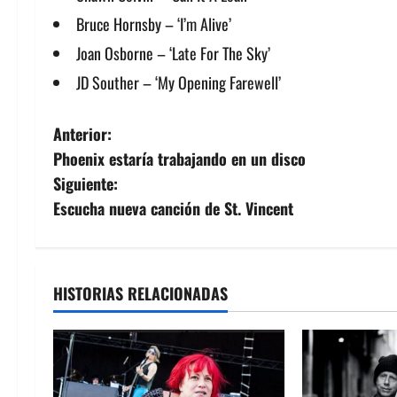
Bruce Hornsby – ‘I’m Alive’
Joan Osborne – ‘Late For The Sky’
JD Souther – ‘My Opening Farewell’
N
Anterior:
Phoenix estaría trabajando en un disco
a
Siguiente:
v
Escucha nueva canción de St. Vincent
e
g
HISTORIAS RELACIONADAS
a
c