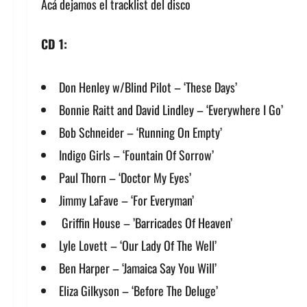
Acá dejamos el tracklist del disco
CD 1:
Don Henley w/Blind Pilot – ‘These Days’
Bonnie Raitt and David Lindley – ‘Everywhere I Go’
Bob Schneider – ‘Running On Empty’
Indigo Girls – ‘Fountain Of Sorrow’
Paul Thorn – ‘Doctor My Eyes’
Jimmy LaFave – ‘For Everyman’
Griffin House – ’Barricades Of Heaven’
Lyle Lovett – ‘Our Lady Of The Well’
Ben Harper – ‘Jamaica Say You Will’
Eliza Gilkyson – ‘Before The Deluge’