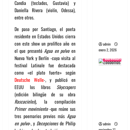
Candia (teclados, Gustavia) y
portugues
Daniella Rivera (violín, Odessa),
a
entre otros.
Maquina:
Directo y
De paso por Santiago, el poeta
visceral
residente en Estados Unidos cierra
con este show un prolífico año en
admin
enero 2, 2026
el que presentó
Agua en polvo
en
Nueva York y Berlín -cuya visita al
Entrevistas
festival Latinale fue destacada
Entrevista
como «el plato fuerte» según
a la banda
Deutsche Welle
-, y publicó en
japonesa
EEUU los libros
Skycrapers
Zoobombs
(edición bilingüe de su obra
: Una
Rascacielos
), la compilación
energía
Primer movimiento
-que reúne sus
salvaje
tres poemarios previos más
Agua
en polvo
-, y
Decepciones
de Philip
admin
noviembre 17,