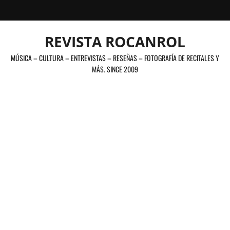
Saltar
al
contenido
REVISTA ROCANROL
MÚSICA – CULTURA – ENTREVISTAS – RESEÑAS – FOTOGRAFÍA DE RECITALES Y
MÁS. SINCE 2009