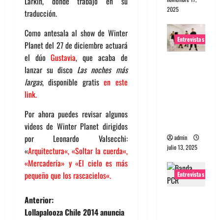
Larkin, donde trabajó en su
2025
traducción.
Como antesala al show de Winter
Entrevistas
Planet del 27 de diciembre actuará
el dúo
Gustavia
, que acaba de
Entrevista
lanzar su disco
Las noches más
a The
largas
, disponible gratis
en este
Wants: Su
link
.
universo
distorsion
Por ahora puedes revisar algunos
ado
videos de Winter Planet dirigidos
por Leonardo Valsecchi:
admin
julio 13, 2025
«
Arquitectura
«, «
Soltar la cuerda
«,
«
Mercadería
» y «
El cielo es más
pequeño que los rascacielos
«.
Entrevistas
Entrevista:
N
Anterior:
banda
Lollapalooza Chile 2014 anuncia