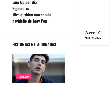
a
PCR, No
Line Up por día
Wave y Art
Siguiente:
v
punk de
Mira el video con saludo
Corea del
e
navideño de Iggy Pop
Sur
g
admin
abril 29, 2025
a
HISTORIAS RELACIONADAS
c
i
ó
Recitales
n
Alex Anwandter confirma
d
primeros invitados a su
concierto en el Movistar
e
Arena ​