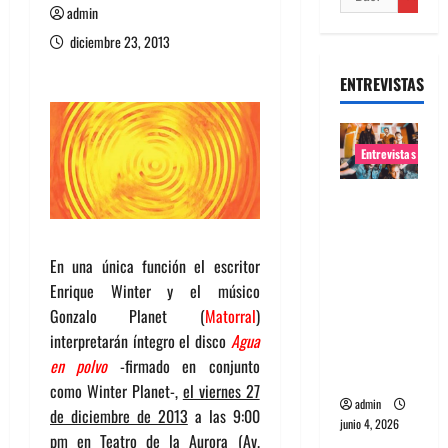
admin
diciembre 23, 2013
ENTREVISTAS
Entrevistas
Entrevista
banda
Evolfo:
En una única función el escritor
Hablándol
Enrique Winter y el músico
e
Gonzalo Planet (
Matorral
)
directame
interpretarán íntegro el disco
Agua
nte a tu
en polvo
-firmado en conjunto
espíritu
como Winter Planet-,
el viernes 27
admin
de diciembre de 2013
a las 9:00
junio 4, 2026
pm en Teatro de la Aurora (Av.