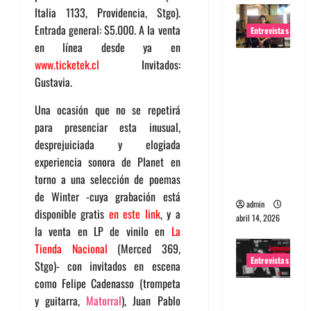
Italia 1133, Providencia, Stgo).
Entrada general: $5.000. A la venta
Entrevistas
en línea desde ya en
Entrevista
www.ticketek.cl
Invitados:
Rudy De
Gustavia.
Anda:
Una ocasión que no se repetirá
Conquista
para presenciar esta inusual,
ndo el
desprejuiciada y elogiada
mundo,
experiencia sonora de Planet en
una tocata
torno a una selección de poemas
a la vez
de Winter -cuya grabación está
admin
disponible gratis
en este link
, y a
abril 14, 2026
la venta en LP de vinilo en
La
Tienda Nacional
(Merced 369,
Entrevistas
Stgo)- con invitados en escena
como Felipe Cadenasso (trompeta
Entrevista
y guitarra,
Matorral
), Juan Pablo
a banda