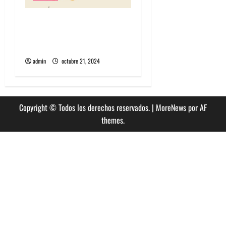
Algorecords celebra 22°
aniversario con festival
gratuito en Perrera
admin
octubre 21, 2024
Copyright © Todos los derechos reservados.
|
MoreNews
por AF
themes.