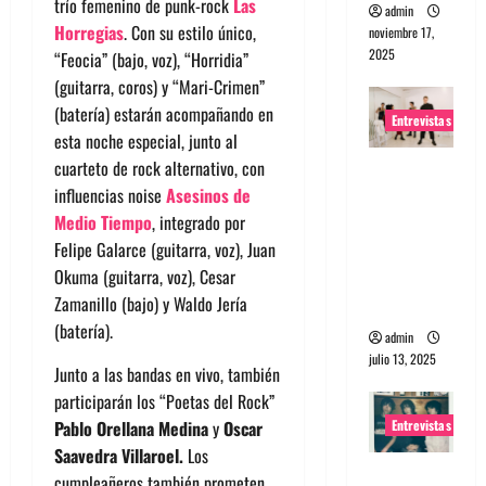
trío femenino de punk-rock
Las
admin
Horregias
. Con su estilo único,
noviembre 17,
2025
“Feocia” (bajo, voz), “Horridia”
(guitarra, coros) y “Mari-Crimen”
(batería) estarán acompañando en
Entrevistas
esta noche especial, junto al
cuarteto de rock alternativo, con
Entrevista
influencias noise
Asesinos de
a The
Medio Tiempo
, integrado por
Wants: Su
Felipe Galarce (guitarra, voz), Juan
universo
Okuma (guitarra, voz), Cesar
distorsion
Zamanillo (bajo) y Waldo Jería
ado
(batería).
admin
julio 13, 2025
Junto a las bandas en vivo, también
participarán los “Poetas del Rock”
Entrevistas
Pablo Orellana Medina
y
Oscar
Saavedra Villaroel.
Los
Entrevista:
cumpleañeros también prometen