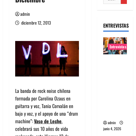
admin
diciembre 12, 2013
ENTREVISTAS
Entrevistas
Entrevista
banda
Evolfo:
Hablándol
La banda de rock noise chilena
e
formada por Carolina Ozaus en
directame
guitarra y voz, Tania Corvalán en
nte a tu
bajo y voz, y el apoyo de una “drum
espíritu
machine”:
Vaso de Leche
,
admin
celebrará sus 10 años de vida
junio 4, 2026