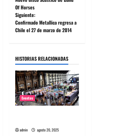
a
Of Horses
Siguiente:
v
Confirmado Metallica regresa a
e
Chile el 27 de marzo de 2014
g
a
HISTORIAS RELACIONADAS
c
i
ó
Eventos
n
Feria Pulsar inicia la venta
d
de abono a sólo $18 mil
admin
agosto 20, 2025
e