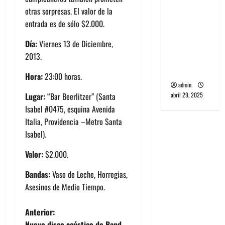
banda
otras sorpresas. El valor de la
PCR, No
entrada es de sólo $2.000.
Wave y Art
Día:
Viernes 13 de Diciembre,
punk de
2013.
Corea del
Sur
Hora:
23:00 horas.
admin
abril 29, 2025
Lugar:
“Bar Beerlitzer” (Santa
Isabel #0475, esquina Avenida
Italia, Providencia –Metro Santa
Isabel).
Valor:
$2.000.
Bandas:
Vaso de Leche, Horregias,
Asesinos de Medio Tiempo.
N
Anterior:
Nuevo disco acústico de Band