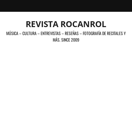
Saltar
al
contenido
REVISTA ROCANROL
MÚSICA – CULTURA – ENTREVISTAS – RESEÑAS – FOTOGRAFÍA DE RECITALES Y
MÁS. SINCE 2009