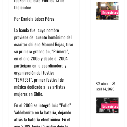
rockeando, este Viernes 13 de
Diciembre.
Entrevistas
Por Daniela Lobos Pérez
Entrevista
La banda fue cuyo nombre
Rudy De
proviene del cuento homónimo del
Anda:
escritor chileno Manuel Rojas, tuvo
Conquista
su primera grabación, “Primero”,
ndo el
en el año 2005 y desde el 2004
mundo,
participan en la coordinadora y
una tocata
organización del Festival
a la vez
“FEMFEST”, primer festival de
admin
música dedicado a las artistas
abril 14, 2026
mujeres en Chile.
En el 2006 se integró Luis “Pollo”
Entrevistas
Valdebenito en la batería, dejando
Entrevista
atrás la batería electrónica. En el
a banda
año 2008 Tania Corvalán deja la