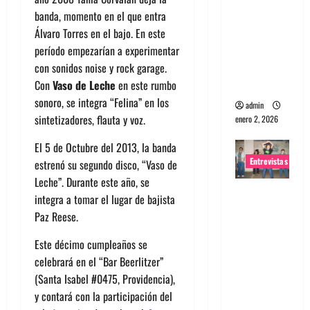
portugues
banda, momento en el que entra
a
Álvaro Torres en el bajo. En este
Maquina:
período empezarían a experimentar
Directo y
con sonidos noise y rock garage.
visceral
Con
Vaso de Leche
en este rumbo
sonoro, se integra “Felina” en los
admin
sintetizadores, flauta y voz.
enero 2, 2026
El 5 de Octubre del 2013, la banda
Entrevistas
estrenó su segundo disco, “Vaso de
Leche”. Durante este año, se
Entrevista
integra a tomar el lugar de bajista
a la banda
Paz Reese.
japonesa
Este décimo cumpleaños se
Zoobombs
celebrará en el “Bar Beerlitzer”
: Una
(Santa Isabel #0475, Providencia),
energía
y contará con la participación del
salvaje