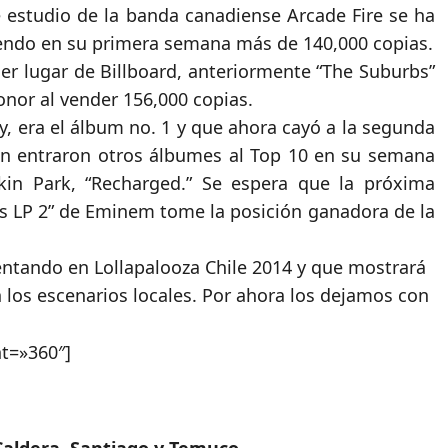
e estudio de la banda canadiense Arcade Fire se ha
iendo en su primera semana más de 140,000 copias.
mer lugar de Billboard, anteriormente “The Suburbs”
onor al vender 156,000 copias.
, era el álbum no. 1 y que ahora cayó a la segunda
én entraron otros álbumes al Top 10 en su semana
kin Park, “Recharged.” Se espera que la próxima
rs LP 2” de Eminem tome la posición ganadora de la
entando en Lollapalooza Chile 2014 y que mostrará
n los escenarios locales. Por ahora los dejamos con
t=»360″]
aldera, Santiago y Temuco