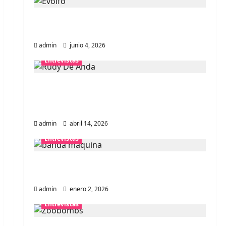
Entrevista banda Evolfo: Hablándole
directamente a tu espíritu
admin
junio 4, 2026
Entrevistas
Entrevista Rudy De Anda:
Conquistando el mundo, una tocata a
la vez
admin
abril 14, 2026
Entrevistas
Entrevista a banda portuguesa
Maquina: Directo y visceral
admin
enero 2, 2026
Entrevistas