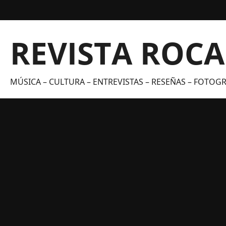
Saltar
al
contenido
REVISTA ROC
MÚSICA – CULTURA – ENTREVISTAS – RESEÑAS – FOTOGRA