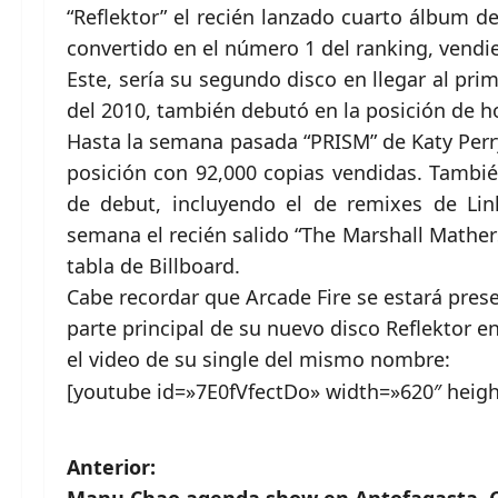
“Reflektor” el recién lanzado cuarto álbum d
convertido en el número 1 del ranking, vend
Este, sería su segundo disco en llegar al pri
del 2010, también debutó en la posición de h
Hasta la semana pasada “PRISM” de Katy Perry
posición con 92,000 copias vendidas. Tambi
de debut, incluyendo el de remixes de Lin
semana el recién salido “The Marshall Mathe
tabla de Billboard.
Cabe recordar que Arcade Fire se estará pres
parte principal de su nuevo disco Reflektor e
el video de su single del mismo nombre:
[youtube id=»7E0fVfectDo» width=»620″ heigh
N
Anterior:
Manu Chao agenda show en Antofagasta, C