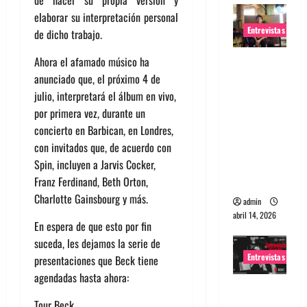
elaborar su interpretación personal
Entrevistas
de dicho trabajo.
Entrevista
Ahora el afamado músico ha
Rudy De
anunciado que, el próximo 4 de
Anda:
julio, interpretará el álbum en vivo,
Conquista
por primera vez, durante un
ndo el
concierto en Barbican, en Londres,
mundo,
con invitados que, de acuerdo con
una tocata
Spin, incluyen a Jarvis Cocker,
a la vez
Franz Ferdinand, Beth Orton,
Charlotte Gainsbourg y más.
admin
abril 14, 2026
En espera de que esto por fin
suceda, les dejamos la serie de
Entrevistas
presentaciones que Beck tiene
agendadas hasta ahora:
Entrevista
Tour Beck
a banda