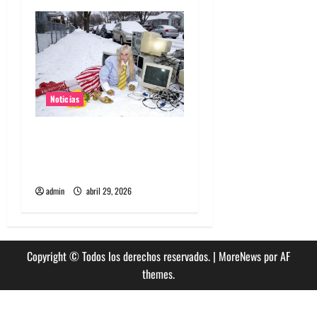
s
Noticias
Grimes lanzará nuevo disco
este 2026 llamado Psy
Opera
admin
abril 29, 2026
Copyright © Todos los derechos reservados.
|
MoreNews
por AF
themes.