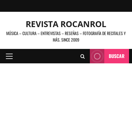
Saltar
al
contenido
REVISTA ROCANROL
MÚSICA – CULTURA – ENTREVISTAS – RESEÑAS – FOTOGRAFÍA DE RECITALES Y
MÁS. SINCE 2009
BUSCAR
Menú
principal