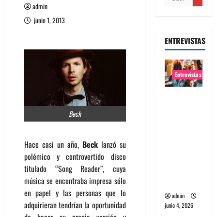
admin
junio 1, 2013
ENTREVISTAS
Entrevistas
Entrevista
banda
Beck
Evolfo:
Hablándol
Hace casi un año,
Beck
lanzó su
e
polémico y controvertido disco
directame
titulado “Song Reader”, cuya
nte a tu
música se encontraba impresa sólo
espíritu
en papel y las personas que lo
admin
adquirieran tendrían la oportunidad
junio 4, 2026
de hacer su propia versión y