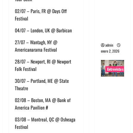
portugues
02/07 – Paris, FR @ Days Off
a
Festival
Maquina:
Directo y
04/07 – London, UK @ Barbican
visceral
27/07 – Wantagh, NY @
admin
Americanarama Festival
enero 2, 2026
28/07 – Newport, RI @ Newport
Folk Festival
Entrevistas
30/07 – Portland, ME @ State
Entrevista
Theatre
a la banda
japonesa
02/08 – Boston, MA @ Bank of
Zoobombs
America Pavilion #
: Una
03/08 – Montreal, QC @ Osheaga
energía
Festival
salvaje