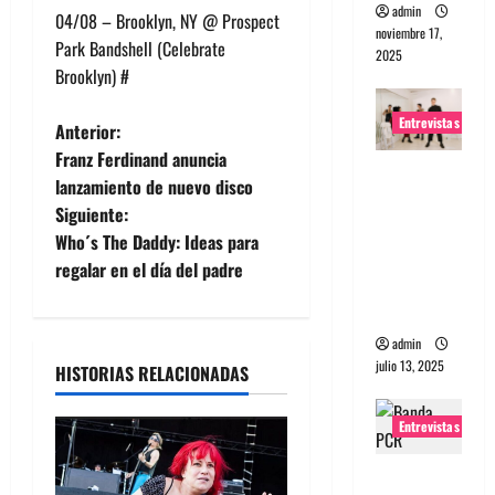
admin
04/08 – Brooklyn, NY @ Prospect
noviembre 17,
Park Bandshell (Celebrate
2025
Brooklyn) #
Entrevistas
N
Anterior:
Franz Ferdinand anuncia
Entrevista
a
lanzamiento de nuevo disco
a The
Siguiente:
v
Wants: Su
Who´s The Daddy: Ideas para
universo
e
regalar en el día del padre
distorsion
ado
g
admin
a
julio 13, 2025
HISTORIAS RELACIONADAS
c
Entrevistas
i
Entrevista: