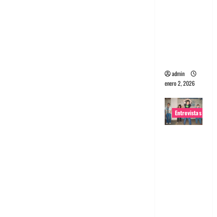
portugues
a
Maquina:
Directo y
visceral
admin
enero 2, 2026
Entrevistas
Entrevista
a la banda
japonesa
Zoobombs
: Una
energía
salvaje