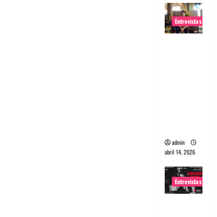
Entrevistas
Entrevista
Rudy De
Anda:
Conquista
ndo el
mundo,
una tocata
a la vez
admin
abril 14, 2026
Entrevistas
Entrevista
a banda