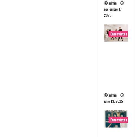
admin
noviembre 17,
2025
Entrevistas
Entrevista
a The
Wants: Su
universo
distorsion
ado
admin
julio 13, 2025
Entrevistas
Entrevista: