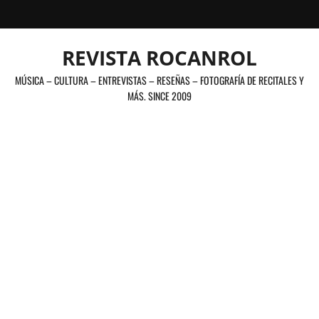
Saltar
al
contenido
REVISTA ROCANROL
MÚSICA – CULTURA – ENTREVISTAS – RESEÑAS – FOTOGRAFÍA DE RECITALES Y
MÁS. SINCE 2009