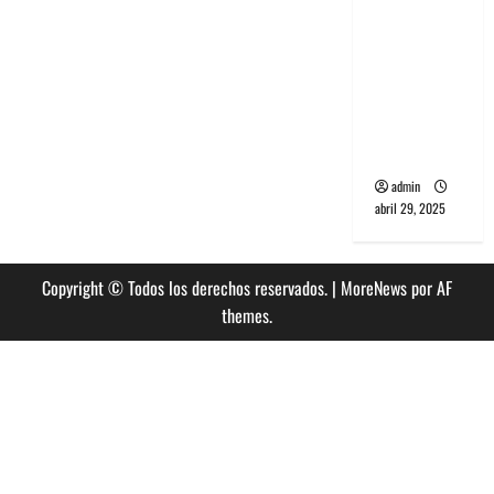
banda
PCR, No
Wave y Art
punk de
Corea del
Sur
admin
abril 29, 2025
Copyright © Todos los derechos reservados.
|
MoreNews
por AF
themes.