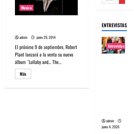
Musica
Escucha Rainbow, nuevo single
ENTREVISTAS
de Robert Plant
admin
junio 29, 2014
El próximo 9 de septiembre, Robert
Entrevistas
Plant lanzará a la venta su nuevo
Entrevista
álbum ¨Lullaby and… The...
banda
Leer
Más
Evolfo:
más
acerca
Hablándol
de
e
Escucha
Rainbow,
directame
nuevo
single
nte a tu
de
Robert
espíritu
Plant
admin
junio 4, 2026