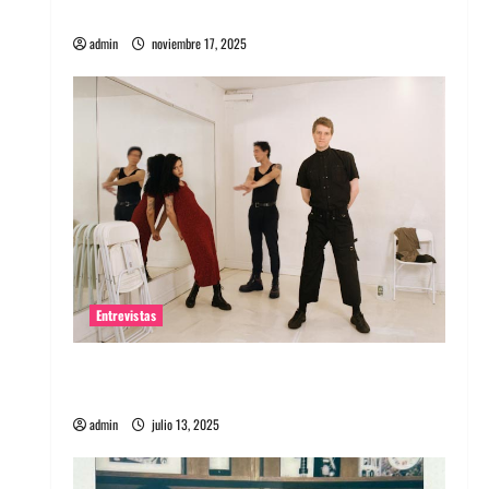
energía salvaje
admin
noviembre 17, 2025
Entrevistas
Entrevista a The Wants: Su universo
distorsionado
admin
julio 13, 2025