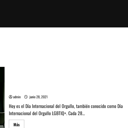
Top 5: Especial Pride – Día Internacional del Orgullo
admin
junio 28, 2021
Hoy es el Día Internacional del Orgullo, también conocido como Día
Internacional del Orgullo LGBTIQ+. Cada 28...
Leer
Más