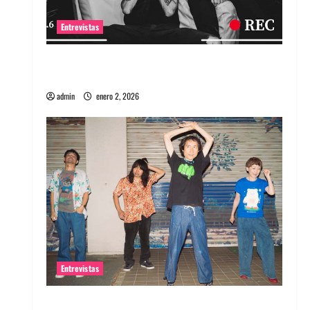
Entrevistas
Entrevista a banda portuguesa Maquina:
Directo y visceral
admin
enero 2, 2026
Entrevistas
Entrevista a la banda japonesa Zoobombs: Una