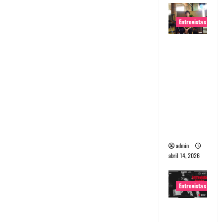
Entrevistas
Entrevista
Rudy De
Anda:
Conquista
ndo el
mundo,
una tocata
a la vez
admin
abril 14, 2026
Entrevistas
Entrevista
a banda