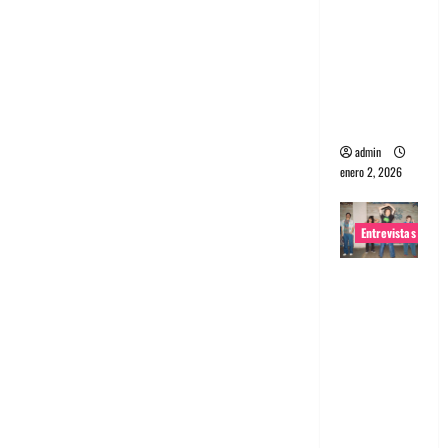
portugues
a
Maquina:
Directo y
visceral
admin
enero 2, 2026
Entrevistas
Entrevista
a la banda
japonesa
Zoobombs
: Una
energía
salvaje