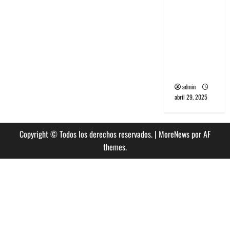
banda
PCR, No
Wave y Art
punk de
Corea del
Sur
admin
abril 29, 2025
Copyright © Todos los derechos reservados.
|
MoreNews
por AF
themes.