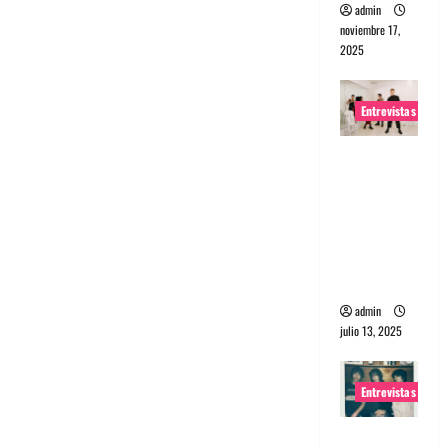
admin
noviembre 17,
2025
Entrevistas
Entrevista
a The
Wants: Su
universo
distorsion
ado
admin
julio 13, 2025
Entrevistas
Entrevista: