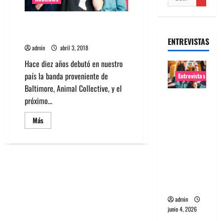
Animal Collective regresa a
Chile en septiembre
ENTREVISTAS
admin
abril 3, 2018
Hace diez años debutó en nuestro
país la banda proveniente de
Entrevistas
Baltimore, Animal Collective, y el
Entrevista
próximo...
banda
Leer
Más
Evolfo:
más
acerca
Hablándol
de
Animal
e
Collective
directame
regresa
a
nte a tu
Chile
en
espíritu
septiembre
admin
junio 4, 2026