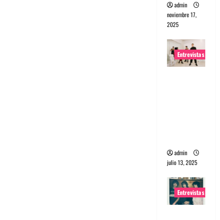
admin
noviembre 17,
2025
Entrevistas
Entrevista
a The
Wants: Su
universo
distorsion
ado
admin
julio 13, 2025
Entrevistas
Entrevista: