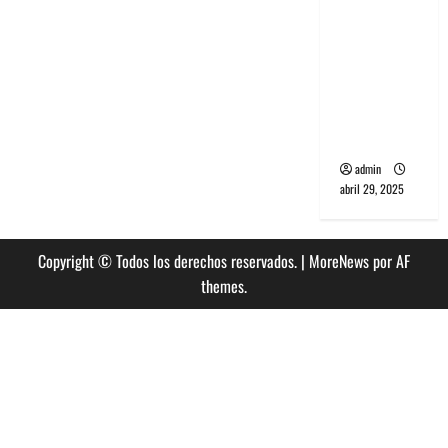
banda
PCR, No
Wave y Art
punk de
Corea del
Sur
admin
abril 29, 2025
Copyright © Todos los derechos reservados.
|
MoreNews
por AF
themes.