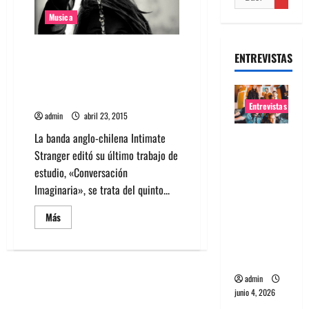
Musica
Ya está disponible
ENTREVISTAS
«Conversación Imaginaria»
último trabajo de Intimate
Stranger
Entrevistas
admin
abril 23, 2015
La banda anglo-chilena Intimate
Entrevista
Stranger editó su último trabajo de
banda
estudio, «Conversación
Evolfo:
Imaginaria», se trata del quinto...
Hablándol
e
Leer
Más
directame
más
acerca
nte a tu
de
Ya
espíritu
está
disponible
admin
«Conversación
Imaginaria»
junio 4, 2026
último