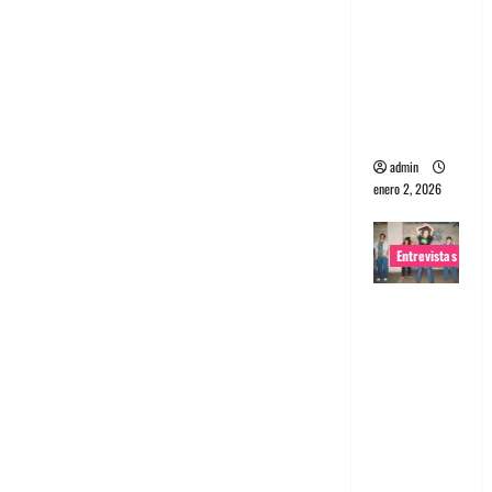
portugues
a
Maquina:
Directo y
visceral
admin
enero 2, 2026
Entrevistas
Entrevista
a la banda
japonesa
Zoobombs
: Una
energía
salvaje