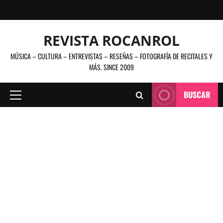
Saltar
al
contenido
REVISTA ROCANROL
MÚSICA – CULTURA – ENTREVISTAS – RESEÑAS – FOTOGRAFÍA DE RECITALES Y
MÁS. SINCE 2009
BUSCAR
Menú
principal