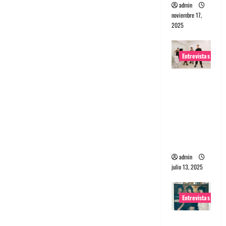
admin
noviembre 17,
2025
Entrevistas
Entrevista
a The
Wants: Su
universo
distorsion
ado
admin
julio 13, 2025
Entrevistas
Entrevista: