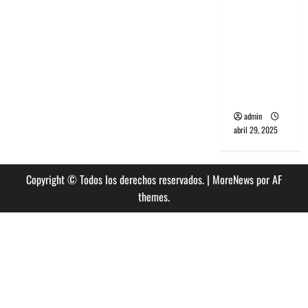
banda
PCR, No
Wave y Art
punk de
Corea del
Sur
admin
abril 29, 2025
Copyright © Todos los derechos reservados.
|
MoreNews
por AF
themes.