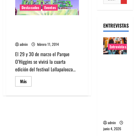
Destacados
Eventos
Revisa el horario oficial para el
ENTREVISTAS
día sábado de Lollapalooza Chile
2014
admin
febrero 11, 2014
Entrevistas
El 29 y 30 de marzo el Parque
Entrevista
O’Higgins se vivirá la cuarta
banda
edición del festival Lollapalooza...
Evolfo:
Leer
Más
Hablándol
más
acerca
e
de
Revisa
directame
el
nte a tu
horario
oficial
espíritu
para
el
admin
día
sábado
junio 4, 2026
de