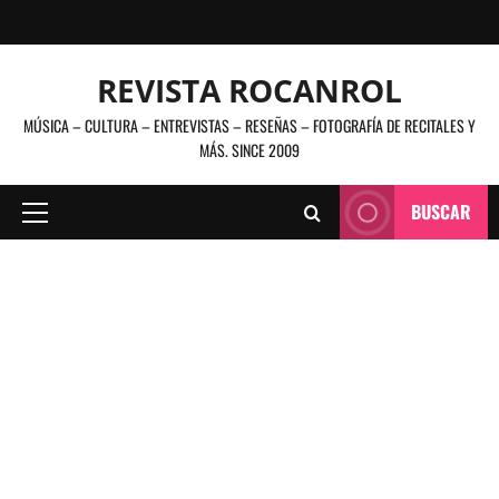
Saltar
al
contenido
REVISTA ROCANROL
MÚSICA – CULTURA – ENTREVISTAS – RESEÑAS – FOTOGRAFÍA DE RECITALES Y
MÁS. SINCE 2009
BUSCAR
Menú
principal