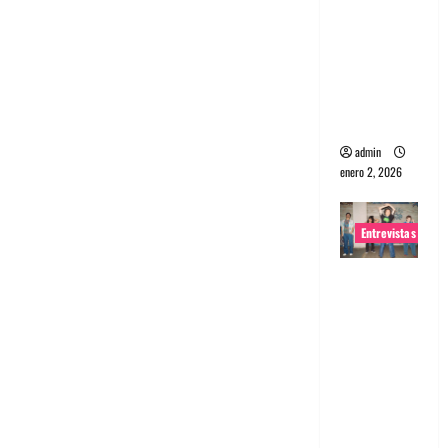
portugues
a
Maquina:
Directo y
visceral
admin
enero 2, 2026
Entrevistas
Entrevista
a la banda
japonesa
Zoobombs
: Una
energía
salvaje