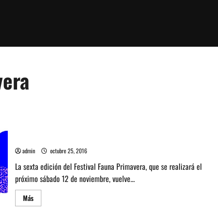
vera
Conoce los escenarios y horarios del Festival Fauna Primavera
admin
octubre 25, 2016
La sexta edición del Festival Fauna Primavera, que se realizará el
próximo sábado 12 de noviembre, vuelve...
Leer
Más
más
acerca
de