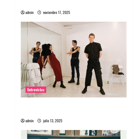
energía salvaje
admin
noviembre 17, 2025
Entrevistas
Entrevista a The Wants: Su universo
distorsionado
admin
julio 13, 2025