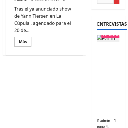
Tras el ya anunciado show
de Yann Tiersen en La
Cúpula , agendado para el
ENTREVISTAS
20 de...
Entrevistas
Leer
Más
más
Entrevis
acerca
de
ta
Erlend
Øye
banda
agenda
sideshow
Evolfo:
en
Hablánd
Teatro
Italia
ole
directa
mente a
tu
espíritu
admin
junio 4,