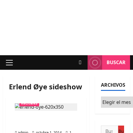
BUSCAR
Menú
principal
Erlend Øye sideshow
ARCHIVOS
Archivos
Recitales
Erlend Øye agenda
sideshow en Teatro Italia
Buscar:
admin
octubre 1, 2014
1