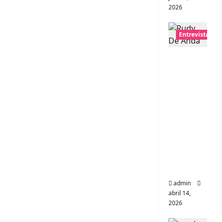
2026
Entrevistas
Entrevis
ta Rudy
De
Anda:
Conquis
tando el
mundo,
una
tocata a
la vez
admin
abril 14,
2026