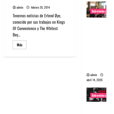
Erlend Øye
admin
febrero 26, 2014
Entrevistas
Tenemos noticias de Erlend Øye,
conocido por sus trabajos en Kings
Entrevista
Of Convenience y The Whitest
Rudy De
Boy...
Anda:
Conquista
Leer
Más
ndo el
más
acerca
mundo,
de
Escucha
una tocata
la
nueva
a la vez
canción
de
admin
Erlend
Øye
abril 14, 2026
Entrevistas
Entrevista
a banda