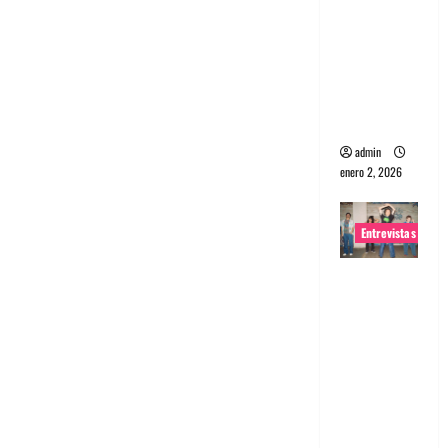
portugues
a
Maquina:
Directo y
visceral
admin
enero 2, 2026
Entrevistas
Entrevista
a la banda
japonesa
Zoobombs
: Una
energía
salvaje