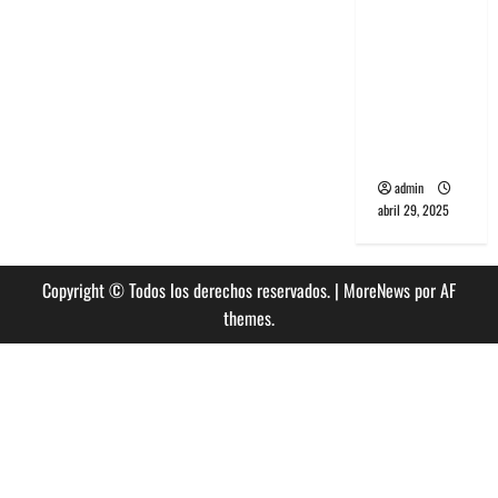
banda
PCR, No
Wave y Art
punk de
Corea del
Sur
admin
abril 29, 2025
Copyright © Todos los derechos reservados.
|
MoreNews
por AF
themes.