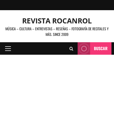
Saltar
al
contenido
REVISTA ROCANROL
MÚSICA – CULTURA – ENTREVISTAS – RESEÑAS – FOTOGRAFÍA DE RECITALES Y
MÁS. SINCE 2009
BUSCAR
Menú
principal