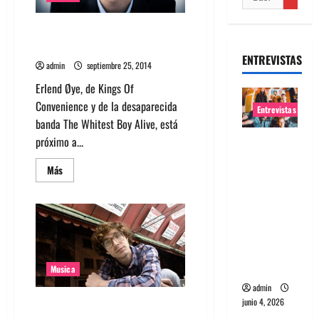
Escucha ‘Fence Me In’ de Erlend
Øye
ENTREVISTAS
admin
septiembre 25, 2014
Erlend Øye, de Kings Of
Convenience y de la desaparecida
Entrevistas
banda The Whitest Boy Alive, está
próximo a...
Entrevista
banda
Leer
Más
Evolfo:
más
acerca
Hablándol
de
Escucha
e
‘Fence
Me
directame
In’
nte a tu
de
Erlend
espíritu
Øye
Musica
admin
junio 4, 2026
Escucha la nueva canción de