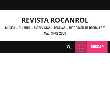
Saltar
al
contenido
REVISTA ROCANROL
MÚSICA – CULTURA – ENTREVISTAS – RESEÑAS – FOTOGRAFÍA DE RECITALES Y
MÁS. SINCE 2009
BUSCAR
Menú
principal