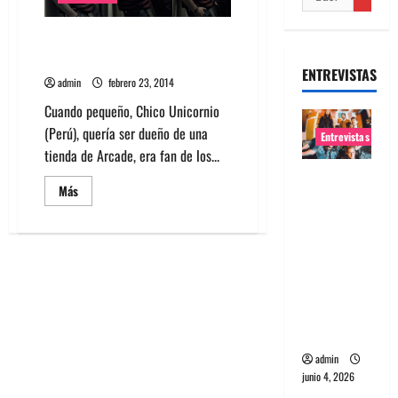
Chico Unicornio: Una travesía
de pop bailable y neo folk
ENTREVISTAS
admin
febrero 23, 2014
Cuando pequeño, Chico Unicornio
(Perú), quería ser dueño de una
Entrevistas
tienda de Arcade, era fan de los...
Entrevista
Leer
Más
banda
más
acerca
Evolfo:
de
Chico
Hablándol
Unicornio:
Una
e
travesía
directame
de
pop
nte a tu
bailable
y
espíritu
neo
folk
admin
junio 4, 2026