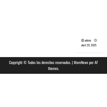
banda
PCR, No
Wave y Art
punk de
Corea del
Sur
admin
abril 29, 2025
Copyright © Todos los derechos reservados.
|
MoreNews
por AF
themes.