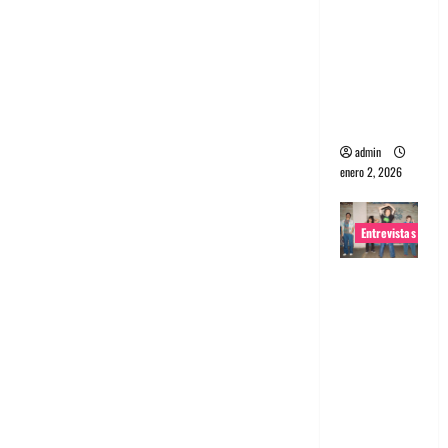
portugues
a
Maquina:
Directo y
visceral
admin
enero 2, 2026
Entrevistas
Entrevista
a la banda
japonesa
Zoobombs
: Una
energía
salvaje