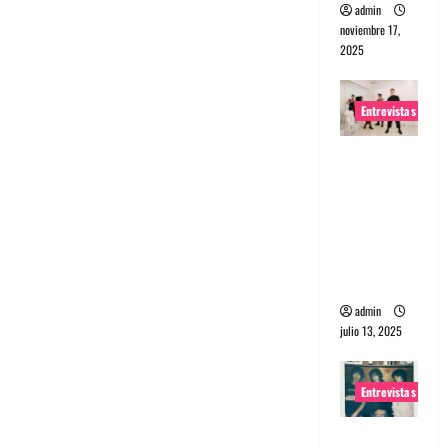
admin
noviembre 17,
2025
Entrevistas
Entrevista
a The
Wants: Su
universo
distorsion
ado
admin
julio 13, 2025
Entrevistas
Entrevista: