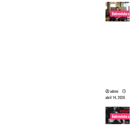
Entrevistas
Entrevista
Rudy De
Anda:
Conquista
ndo el
mundo,
una tocata
a la vez
admin
abril 14, 2026
Entrevistas
Entrevista
a banda