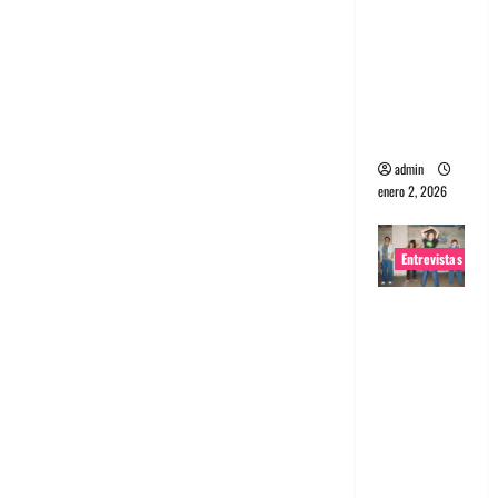
portugues
a
Maquina:
Directo y
visceral
admin
enero 2, 2026
Entrevistas
Entrevista
a la banda
japonesa
Zoobombs
: Una
energía
salvaje