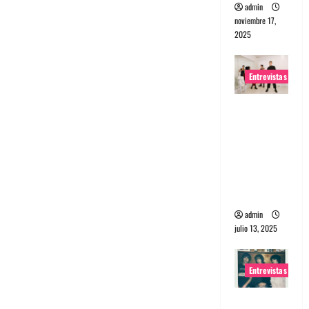
admin
noviembre 17,
2025
Entrevistas
Entrevista
a The
Wants: Su
universo
distorsion
ado
admin
julio 13, 2025
Entrevistas
Entrevista: