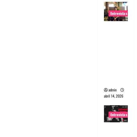
Entrevistas
Entrevista
Rudy De
Anda:
Conquista
ndo el
mundo,
una tocata
a la vez
admin
abril 14, 2026
Entrevistas
Entrevista
a banda