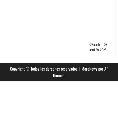
banda
PCR, No
Wave y Art
punk de
Corea del
Sur
admin
abril 29, 2025
Copyright © Todos los derechos reservados.
|
MoreNews
por AF
themes.