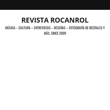
Saltar
al
contenido
REVISTA ROCANROL
MÚSICA – CULTURA – ENTREVISTAS – RESEÑAS – FOTOGRAFÍA DE RECITALES Y
MÁS. SINCE 2009