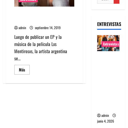
Entrevista desde Argentina:
María Ezquiaga de Rosal
ENTREVISTAS
admin
septiembre 14, 2019
Luego de publicar un EP y la
música de la película Lxs
Entrevistas
Mentirosxs, la artista argentina
Entrevista
se...
banda
Leer
Más
Evolfo:
más
acerca
Hablándol
de
Entrevista
e
desde
directame
Argentina:
María
nte a tu
Ezquiaga
de
espíritu
Rosal
admin
junio 4, 2026