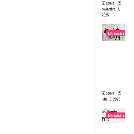
admin
noviembre 17,
2025
Entrevistas
Entrevista
a The
Wants: Su
universo
distorsion
ado
admin
julio 13, 2025
Entrevistas
Entrevista: