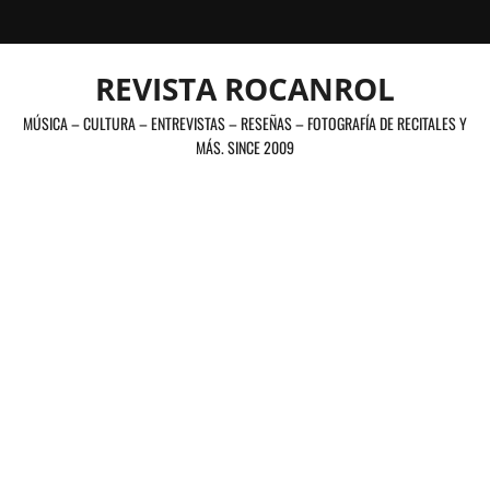
Saltar
al
contenido
REVISTA ROCANROL
MÚSICA – CULTURA – ENTREVISTAS – RESEÑAS – FOTOGRAFÍA DE RECITALES Y
MÁS. SINCE 2009