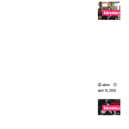
Entrevistas
Entrevista
Rudy De
Anda:
Conquista
ndo el
mundo,
una tocata
a la vez
admin
abril 14, 2026
Entrevistas
Entrevista
a banda