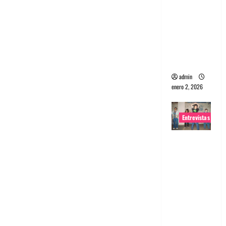
portugues
a
Maquina:
Directo y
visceral
admin
enero 2, 2026
Entrevistas
Entrevista
a la banda
japonesa
Zoobombs
: Una
energía
salvaje