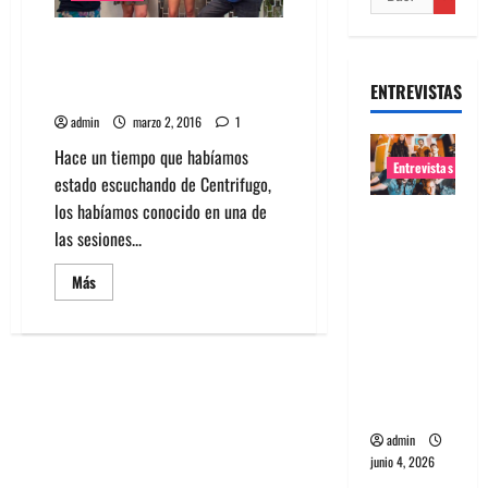
Entrevista a Centrífugo:
Abiertos a distintos estilos
ENTREVISTAS
(Parte II)
admin
marzo 2, 2016
1
Hace un tiempo que habíamos
Entrevistas
estado escuchando de Centrifugo,
los habíamos conocido en una de
Entrevista
las sesiones...
banda
Evolfo:
Leer
Más
más
Hablándol
acerca
e
de
Entrevista
directame
a
Centrífugo:
nte a tu
Abiertos
a
espíritu
distintos
estilos
admin
(Parte
junio 4, 2026
II)