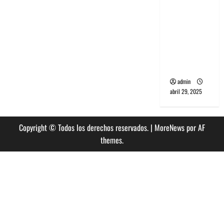
banda
PCR, No
Wave y Art
punk de
Corea del
Sur
admin
abril 29, 2025
Copyright © Todos los derechos reservados.
|
MoreNews
por AF
themes.