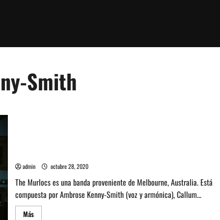
nny-Smith
Entrevista a Ambrose Kenny-Smith de la banda The Murlocs
admin
octubre 28, 2020
The Murlocs es una banda proveniente de Melbourne, Australia. Está
compuesta por Ambrose Kenny-Smith (voz y armónica), Callum...
Leer
Más