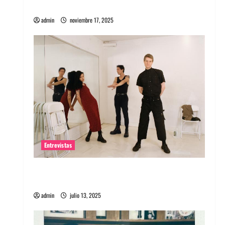
energía salvaje
admin
noviembre 17, 2025
Entrevistas
Entrevista a The Wants: Su universo
distorsionado
admin
julio 13, 2025