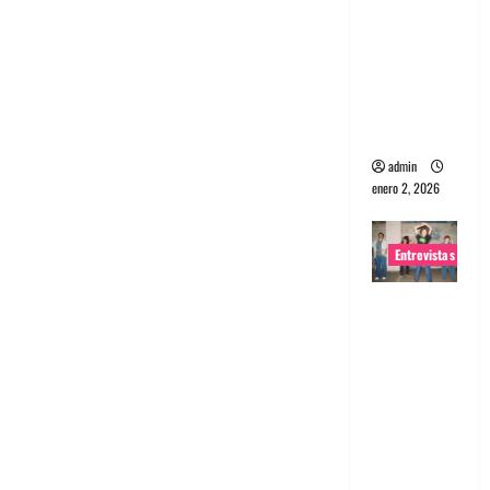
portugues
a
Maquina:
Directo y
visceral
admin
enero 2, 2026
Entrevistas
Entrevista
a la banda
japonesa
Zoobombs
: Una
energía
salvaje