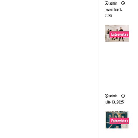
admin
noviembre 17,
2025
Entrevistas
Entrevista
a The
Wants: Su
universo
distorsion
ado
admin
julio 13, 2025
Entrevistas
Entrevista: