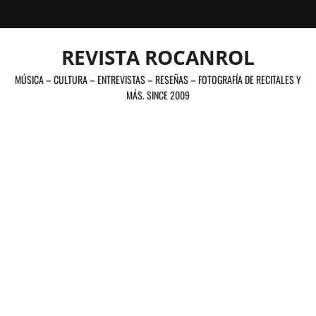
Saltar
al
contenido
REVISTA ROCANROL
MÚSICA – CULTURA – ENTREVISTAS – RESEÑAS – FOTOGRAFÍA DE RECITALES Y
MÁS. SINCE 2009