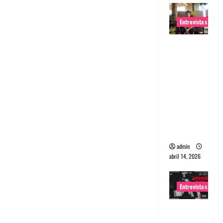
Entrevistas
Entrevista
Rudy De
Anda:
Conquista
ndo el
mundo,
una tocata
a la vez
admin
abril 14, 2026
Entrevistas
Entrevista
a banda