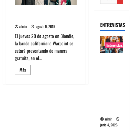
Warpaint realiza show gratis en
Blondie
ENTREVISTAS
admin
agosto 9, 2015
El jueves 20 de agosto en Blondie,
la banda californiana Warpaint se
Entrevistas
estará presentando de manera
gratuita, en el...
Entrevista
banda
Leer
Más
Evolfo:
más
acerca
Hablándol
de
Warpaint
e
realiza
show
directame
gratis
en
nte a tu
Blondie
espíritu
admin
junio 4, 2026