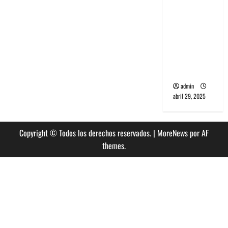
banda
PCR, No
Wave y Art
punk de
Corea del
Sur
admin
abril 29, 2025
Copyright © Todos los derechos reservados.
|
MoreNews
por AF
themes.