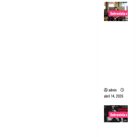
Entrevistas
Entrevista
Rudy De
Anda:
Conquista
ndo el
mundo,
una tocata
a la vez
admin
abril 14, 2026
Entrevistas
Entrevista
a banda