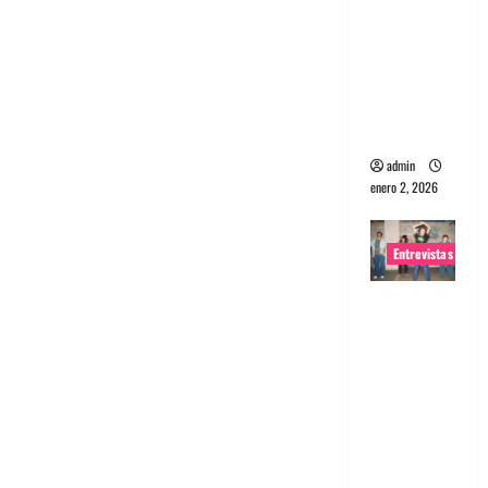
portugues
a
Maquina:
Directo y
visceral
admin
enero 2, 2026
Entrevistas
Entrevista
a la banda
japonesa
Zoobombs
: Una
energía
salvaje