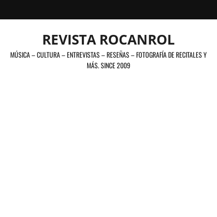
Saltar
al
contenido
REVISTA ROCANROL
MÚSICA – CULTURA – ENTREVISTAS – RESEÑAS – FOTOGRAFÍA DE RECITALES Y
MÁS. SINCE 2009