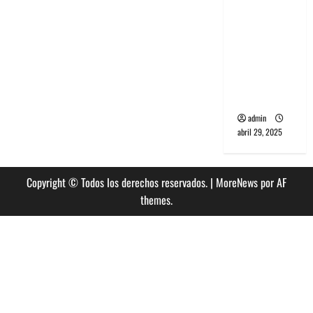
banda
PCR, No
Wave y Art
punk de
Corea del
Sur
admin
abril 29, 2025
Copyright © Todos los derechos reservados.
|
MoreNews
por AF
themes.