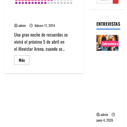
Rick Astley + Debbie Gibson +
Martika en concierto
ENTREVISTAS
admin
febrero 11, 2014
Una gran noche de recuerdos se
vivirá el próximo 5 de abril en
Entrevistas
el Movistar Arena, cuando se...
Entrevista
Leer
Más
banda
más
acerca
Evolfo:
de
Rick
Hablándol
Astley
+
e
Debbie
Gibson
directame
+
nte a tu
Martika
en
espíritu
concierto
admin
junio 4, 2026