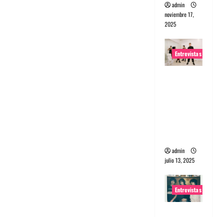
admin
noviembre 17,
2025
Entrevistas
Entrevista
a The
Wants: Su
universo
distorsion
ado
admin
julio 13, 2025
Entrevistas
Entrevista: