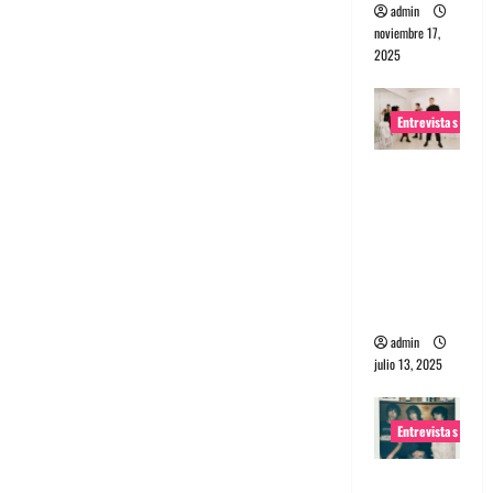
admin
noviembre 17,
2025
Entrevistas
Entrevista
a The
Wants: Su
universo
distorsion
ado
admin
julio 13, 2025
Entrevistas
Entrevista: