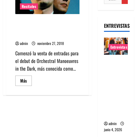
Recitales
Comenzó venta de entradas
ENTREVISTAS
para ver por primera vez a OMD
en Chile
admin
noviembre 27, 2018
Entrevistas
Comenzó la venta de entradas para
el debut de Orchestral Manoeuvres
Entrevista
in the Dark, más conocida como...
banda
Evolfo:
Leer
Más
Hablándol
más
acerca
e
de
Comenzó
directame
venta
de
nte a tu
entradas
espíritu
para
ver
por
admin
primera
junio 4, 2026
vez
a