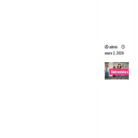
portugues
a
Maquina:
Directo y
visceral
admin
enero 2, 2026
Entrevistas
Entrevista
a la banda
japonesa
Zoobombs
: Una
energía
salvaje