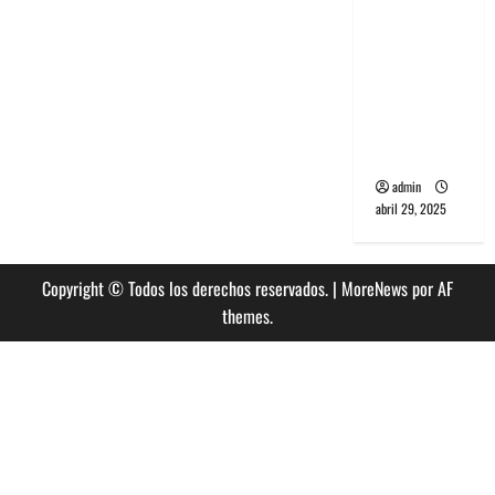
banda
PCR, No
Wave y Art
punk de
Corea del
Sur
admin
abril 29, 2025
Copyright © Todos los derechos reservados.
|
MoreNews
por AF
themes.