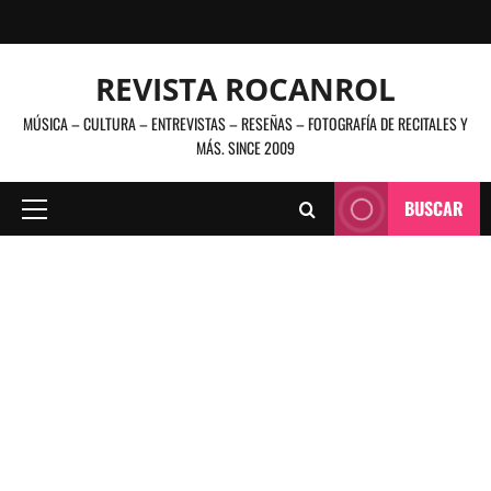
Saltar
al
contenido
REVISTA ROCANROL
MÚSICA – CULTURA – ENTREVISTAS – RESEÑAS – FOTOGRAFÍA DE RECITALES Y
MÁS. SINCE 2009
BUSCAR
Menú
principal