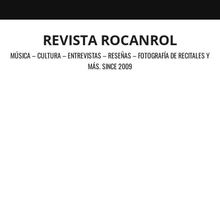
Saltar
al
contenido
REVISTA ROCANROL
MÚSICA – CULTURA – ENTREVISTAS – RESEÑAS – FOTOGRAFÍA DE RECITALES Y
MÁS. SINCE 2009