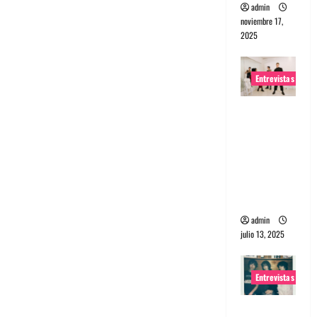
admin
noviembre 17,
2025
Entrevistas
Entrevista
a The
Wants: Su
universo
distorsion
ado
admin
julio 13, 2025
Entrevistas
Entrevista: