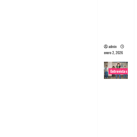
portugues
a
Maquina:
Directo y
visceral
admin
enero 2, 2026
Entrevistas
Entrevista
a la banda
japonesa
Zoobombs
: Una
energía
salvaje