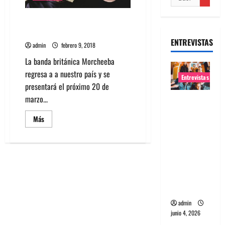
Morcheeba regresa a Chile y
agenda show para marzo
ENTREVISTAS
admin
febrero 9, 2018
La banda británica Morcheeba
regresa a a nuestro país y se
Entrevistas
presentará el próximo 20 de
marzo...
Entrevista
banda
Leer
Más
Evolfo:
más
acerca
Hablándol
de
Morcheeba
e
regresa
a
directame
Chile
y
nte a tu
agenda
espíritu
show
para
marzo
admin
junio 4, 2026