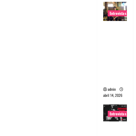
Entrevistas
Entrevista
Rudy De
Anda:
Conquista
ndo el
mundo,
una tocata
a la vez
admin
abril 14, 2026
Entrevistas
Entrevista
a banda