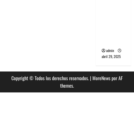
banda
PCR, No
Wave y Art
punk de
Corea del
Sur
admin
abril 29, 2025
Copyright © Todos los derechos reservados.
|
MoreNews
por AF
themes.