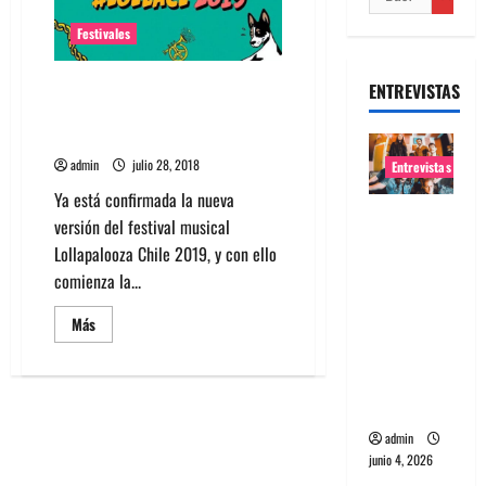
Festivales
Sepa cuanto sale ir a
ENTREVISTAS
Lollapalooza Chile 2019
(Entradas y Valores)
admin
julio 28, 2018
Entrevistas
Ya está confirmada la nueva
Entrevista
versión del festival musical
banda
Lollapalooza Chile 2019, y con ello
Evolfo:
comienza la...
Hablándol
Leer
Más
e
más
directame
acerca
de
nte a tu
Sepa
cuanto
espíritu
sale
ir
admin
a
Lollapalooza
junio 4, 2026
Chile