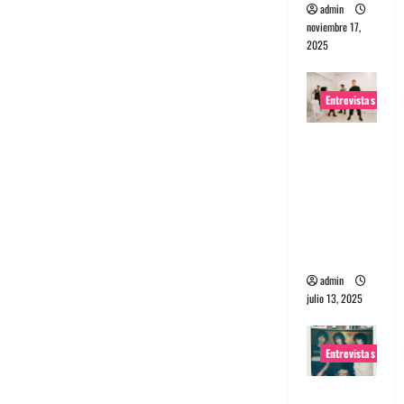
admin
noviembre 17,
2025
Entrevistas
Entrevista
a The
Wants: Su
universo
distorsion
ado
admin
julio 13, 2025
Entrevistas
Entrevista: