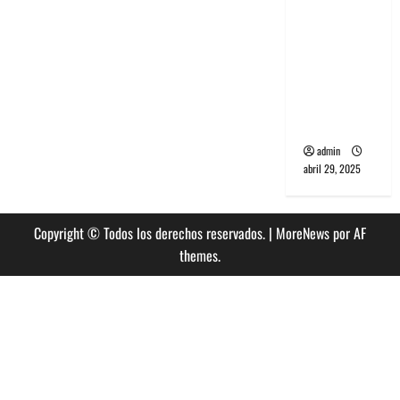
banda
PCR, No
Wave y Art
punk de
Corea del
Sur
admin
abril 29, 2025
Copyright © Todos los derechos reservados.
|
MoreNews
por AF
themes.