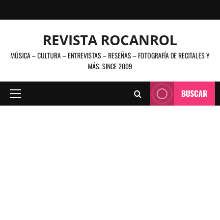
Saltar
al
contenido
REVISTA ROCANROL
MÚSICA – CULTURA – ENTREVISTAS – RESEÑAS – FOTOGRAFÍA DE RECITALES Y
MÁS. SINCE 2009
BUSCAR
Menú
principal