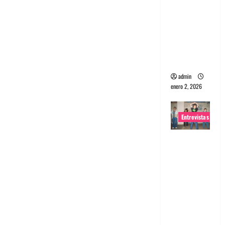
portugues
a
Maquina:
Directo y
visceral
admin
enero 2, 2026
Entrevistas
Entrevista
a la banda
japonesa
Zoobombs
: Una
energía
salvaje