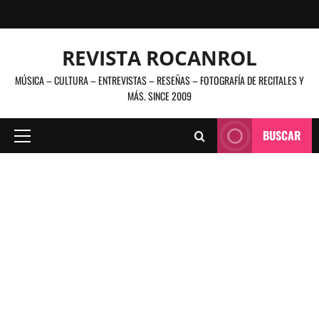
Saltar
al
contenido
REVISTA ROCANROL
MÚSICA – CULTURA – ENTREVISTAS – RESEÑAS – FOTOGRAFÍA DE RECITALES Y
MÁS. SINCE 2009
BUSCAR
Menú
principal