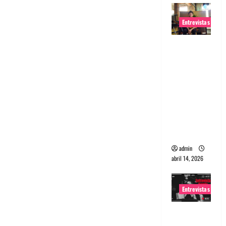
Entrevistas
Entrevista
Rudy De
Anda:
Conquista
ndo el
mundo,
una tocata
a la vez
admin
abril 14, 2026
Entrevistas
Entrevista
a banda