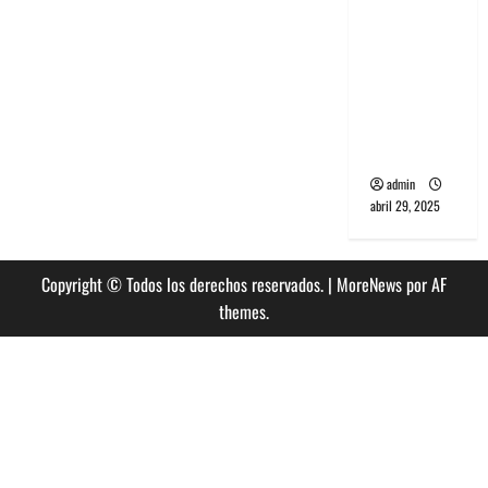
banda
PCR, No
Wave y Art
punk de
Corea del
Sur
admin
abril 29, 2025
Copyright © Todos los derechos reservados.
|
MoreNews
por AF
themes.