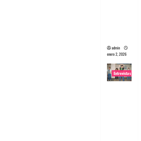
portugues
a
Maquina:
Directo y
visceral
admin
enero 2, 2026
Entrevistas
Entrevista
a la banda
japonesa
Zoobombs
: Una
energía
salvaje