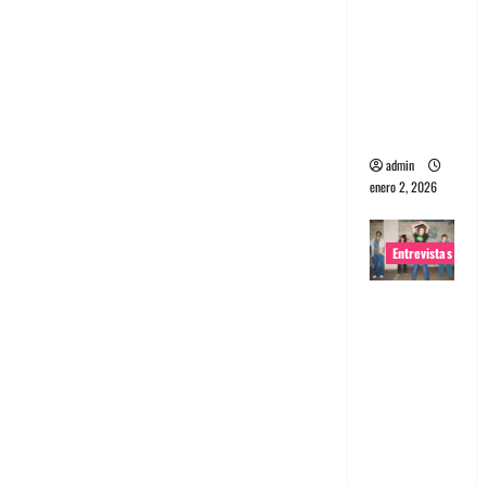
portugues
a
Maquina:
Directo y
visceral
admin
enero 2, 2026
Entrevistas
Entrevista
a la banda
japonesa
Zoobombs
: Una
energía
salvaje