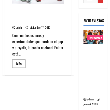
Entrevista Enima: Parainsomnia
es el hilo conductor del sonido
ENTREVISTAS
que andábamos buscando
admin
diciembre 17, 2017
Con sonidos oscuros y
Entrevistas
experimentales que bordean el pop
y el synth, la banda nacional Enima
Entrevista
está...
banda
Evolfo:
Leer
Más
más
Hablándol
acerca
e
de
Entrevista
directame
Enima:
Parainsomnia
nte a tu
es
el
espíritu
hilo
conductor
admin
del
junio 4, 2026
sonido
que