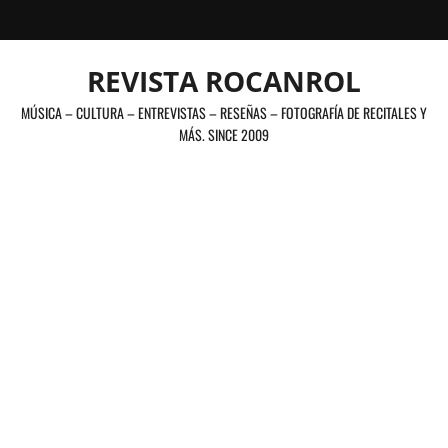
Saltar
al
contenido
REVISTA ROCANROL
MÚSICA – CULTURA – ENTREVISTAS – RESEÑAS – FOTOGRAFÍA DE RECITALES Y
MÁS. SINCE 2009