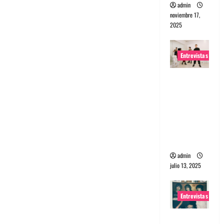
admin
noviembre 17,
2025
Entrevistas
Entrevista
a The
Wants: Su
universo
distorsion
ado
admin
julio 13, 2025
Entrevistas
Entrevista: