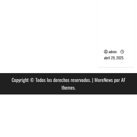
banda
PCR, No
Wave y Art
punk de
Corea del
Sur
admin
abril 29, 2025
Copyright © Todos los derechos reservados.
|
MoreNews
por AF
themes.