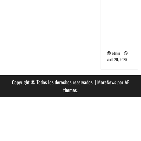
banda
PCR, No
Wave y Art
punk de
Corea del
Sur
admin
abril 29, 2025
Copyright © Todos los derechos reservados.
|
MoreNews
por AF
themes.