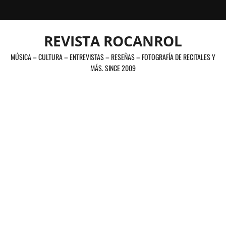
Saltar
al
contenido
REVISTA ROCANROL
MÚSICA – CULTURA – ENTREVISTAS – RESEÑAS – FOTOGRAFÍA DE RECITALES Y
MÁS. SINCE 2009