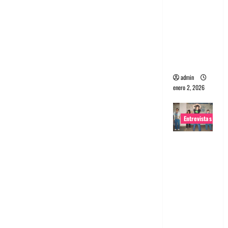
portugues
a
Maquina:
Directo y
visceral
admin
enero 2, 2026
Entrevistas
Entrevista
a la banda
japonesa
Zoobombs
: Una
energía
salvaje