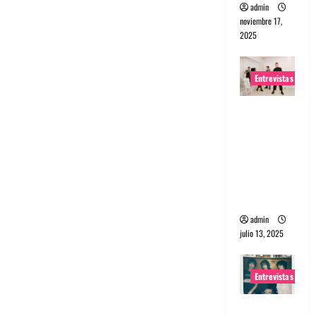
admin
noviembre 17,
2025
Entrevistas
Entrevista
a The
Wants: Su
universo
distorsion
ado
admin
julio 13, 2025
Entrevistas
Entrevista: