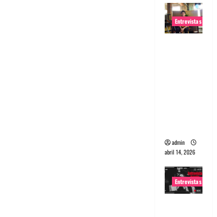
Entrevistas
Entrevista
Rudy De
Anda:
Conquista
ndo el
mundo,
una tocata
a la vez
admin
abril 14, 2026
Entrevistas
Entrevista
a banda