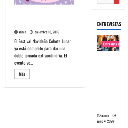
Descubre las bandas que
estarán en festival Navideño
ENTREVISTAS
Cohete Lunar
admin
diciembre 10, 2016
El Festival Navideño Cohete Lunar
Entrevistas
ya está completo para dar una
doble jornada extraordinaria. El
Entrevista
evento se...
banda
Evolfo:
Leer
Más
más
Hablándol
acerca
e
de
Descubre
directame
las
bandas
nte a tu
que
estarán
espíritu
en
festival
admin
Navideño
junio 4, 2026
Cohete
Lunar