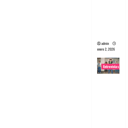
portugues
a
Maquina:
Directo y
visceral
admin
enero 2, 2026
Entrevistas
Entrevista
a la banda
japonesa
Zoobombs
: Una
energía
salvaje