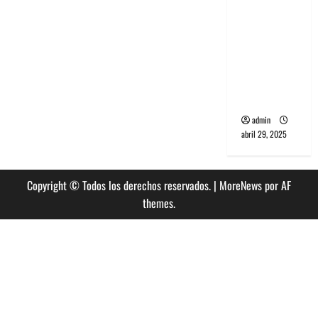
banda
PCR, No
Wave y Art
punk de
Corea del
Sur
admin
abril 29, 2025
Copyright © Todos los derechos reservados.
|
MoreNews
por AF
themes.