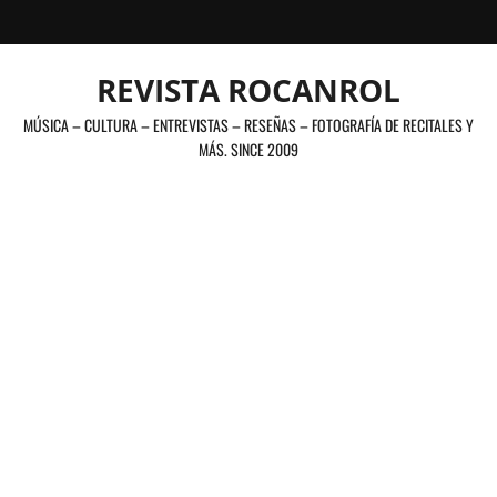
Saltar
al
contenido
REVISTA ROCANROL
MÚSICA – CULTURA – ENTREVISTAS – RESEÑAS – FOTOGRAFÍA DE RECITALES Y
MÁS. SINCE 2009