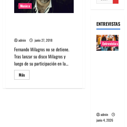
Musica
Fernando Milagros estrena
ENTREVISTAS
cortometraje de dos canciones
de su último disco
admin
junio 27, 2018
Entrevistas
Fernando Milagros no se detiene.
Tras lanzar su disco Milagros y
Entrevista
luego de su participación en la...
banda
Evolfo:
Leer
Más
Hablándol
más
acerca
e
de
Fernando
directame
Milagros
estrena
nte a tu
cortometraje
espíritu
de
dos
canciones
admin
de
junio 4, 2026
su
último