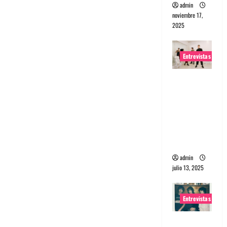
admin
noviembre 17,
2025
Entrevistas
Entrevista
a The
Wants: Su
universo
distorsion
ado
admin
julio 13, 2025
Entrevistas
Entrevista: