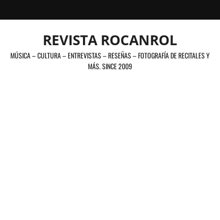
Saltar
al
contenido
REVISTA ROCANROL
MÚSICA – CULTURA – ENTREVISTAS – RESEÑAS – FOTOGRAFÍA DE RECITALES Y
MÁS. SINCE 2009