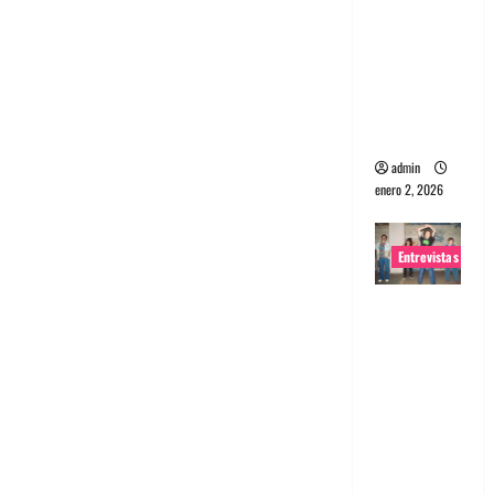
portugues
a
Maquina:
Directo y
visceral
admin
enero 2, 2026
Entrevistas
Entrevista
a la banda
japonesa
Zoobombs
: Una
energía
salvaje