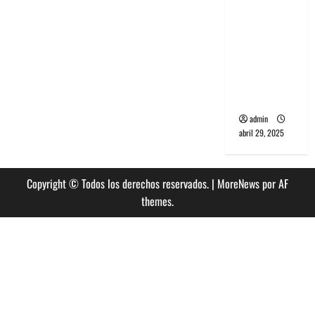
banda
PCR, No
Wave y Art
punk de
Corea del
Sur
admin
abril 29, 2025
Copyright © Todos los derechos reservados.
|
MoreNews
por AF
themes.