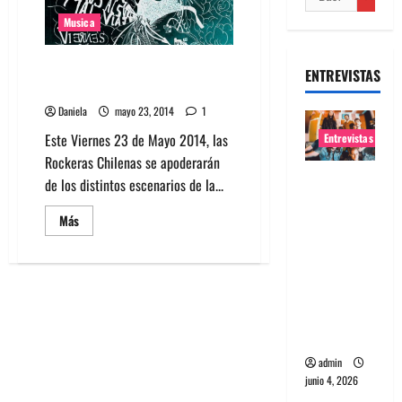
Musica
Rockeras Chilenas se apoderan
ENTREVISTAS
del Viernes 23 de Mayo
Daniela
mayo 23, 2014
1
Este Viernes 23 de Mayo 2014, las
Entrevistas
Rockeras Chilenas se apoderarán
Entrevista
de los distintos escenarios de la...
banda
Leer
Más
Evolfo:
más
acerca
Hablándol
de
e
Rockeras
Chilenas
directame
se
apoderan
nte a tu
del
Viernes
espíritu
23
de
admin
Mayo
junio 4, 2026