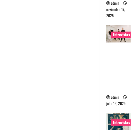
admin
noviembre 17,
2025
Entrevistas
Entrevista
a The
Wants: Su
universo
distorsion
ado
admin
julio 13, 2025
Entrevistas
Entrevista: