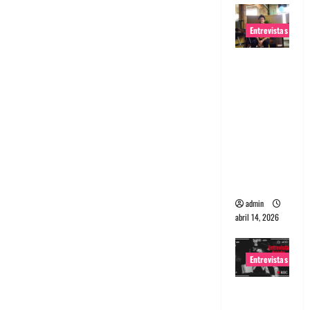
Entrevistas
Entrevista
Rudy De
Anda:
Conquista
ndo el
mundo,
una tocata
a la vez
admin
abril 14, 2026
Entrevistas
Entrevista
a banda