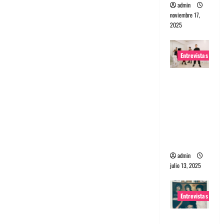
admin
noviembre 17,
2025
Entrevistas
Entrevista
a The
Wants: Su
universo
distorsion
ado
admin
julio 13, 2025
Entrevistas
Entrevista: