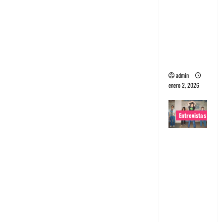
portugues
a
Maquina:
Directo y
visceral
admin
enero 2, 2026
Entrevistas
Entrevista
a la banda
japonesa
Zoobombs
: Una
energía
salvaje