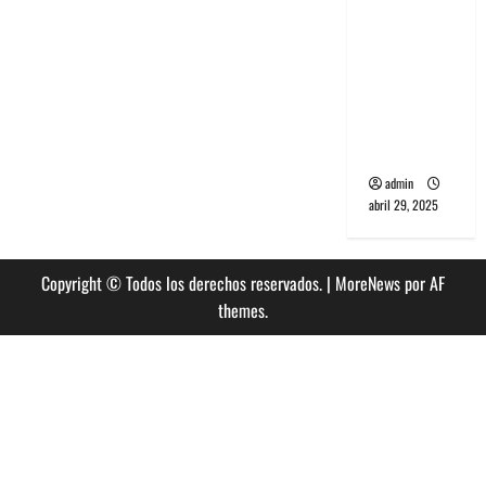
banda
PCR, No
Wave y Art
punk de
Corea del
Sur
admin
abril 29, 2025
Copyright © Todos los derechos reservados.
|
MoreNews
por AF
themes.