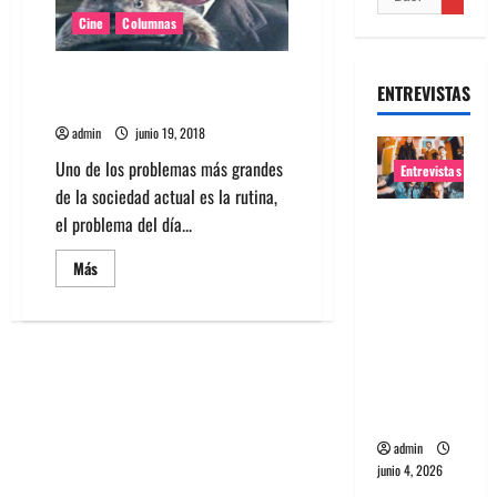
Cine
Columnas
Homevideo: El día de la
ENTREVISTAS
marmota
admin
junio 19, 2018
Uno de los problemas más grandes
Entrevistas
de la sociedad actual es la rutina,
Entrevista
el problema del día...
banda
Leer
Más
Evolfo:
más
acerca
Hablándol
de
Homevideo:
e
El
directame
día
de
nte a tu
la
marmota
espíritu
admin
junio 4, 2026