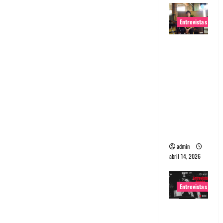
Entrevistas
Entrevista
Rudy De
Anda:
Conquista
ndo el
mundo,
una tocata
a la vez
admin
abril 14, 2026
Entrevistas
Entrevista
a banda