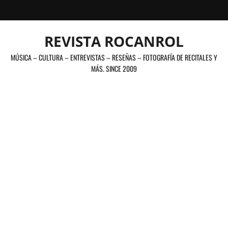
Saltar
al
contenido
REVISTA ROCANROL
MÚSICA – CULTURA – ENTREVISTAS – RESEÑAS – FOTOGRAFÍA DE RECITALES Y
MÁS. SINCE 2009