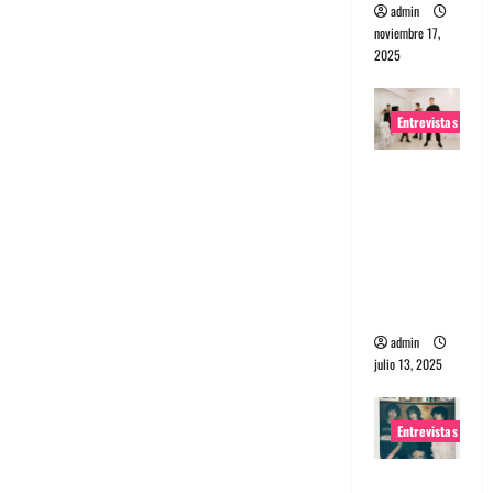
admin
noviembre 17,
2025
Entrevistas
Entrevista
a The
Wants: Su
universo
distorsion
ado
admin
julio 13, 2025
Entrevistas
Entrevista: