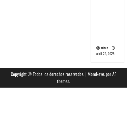
banda
PCR, No
Wave y Art
punk de
Corea del
Sur
admin
abril 29, 2025
Copyright © Todos los derechos reservados.
|
MoreNews
por AF
themes.