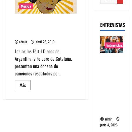
Musica
Presentación oficial de El
ENTREVISTAS
Camino de Leda | Buenos Aires
(ARG)
admin
abril 26, 2019
Entrevistas
Los sellos Fértil Discos de
Argentina, y Folcore de Cataluña,
Entrevista
presentan una docena de
banda
canciones rescatadas por...
Evolfo:
Hablándol
Leer
Más
e
más
acerca
directame
de
Presentación
nte a tu
oficial
de
espíritu
El
Camino
admin
de
junio 4, 2026
Leda
|