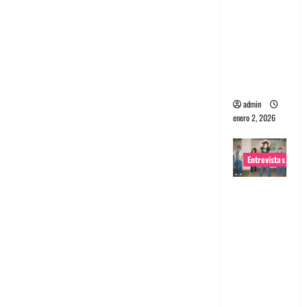
portugues
a
Maquina:
Directo y
visceral
admin
enero 2, 2026
Entrevistas
Entrevista
a la banda
japonesa
Zoobombs
: Una
energía
salvaje