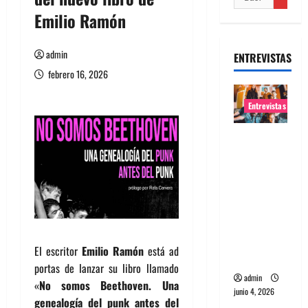
Emilio Ramón
admin
ENTREVISTAS
febrero 16, 2026
Entrevistas
Entrevista
banda
Evolfo:
Hablándol
e
directame
nte a tu
El escritor
Emilio Ramón
está ad
espíritu
portas de lanzar su libro llamado
admin
«
No somos Beethoven. Una
junio 4, 2026
genealogía del punk antes del