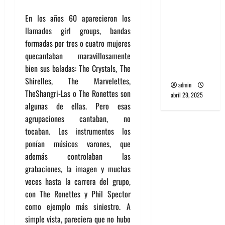
banda
En los años 60 aparecieron los
PCR, No
llamados girl groups, bandas
Wave y Art
formadas por tres o cuatro mujeres
punk de
quecantaban maravillosamente
Corea del
bien sus baladas: The Crystals, The
Sur
Shirelles, The Marvelettes,
admin
TheShangri-Las o The Ronettes son
abril 29, 2025
algunas de ellas. Pero esas
agrupaciones cantaban, no
tocaban. Los instrumentos los
ponían músicos varones, que
además controlaban las
grabaciones, la imagen y muchas
veces hasta la carrera del grupo,
con The Ronettes y Phil Spector
como ejemplo más siniestro. A
simple vista, pareciera que no hubo