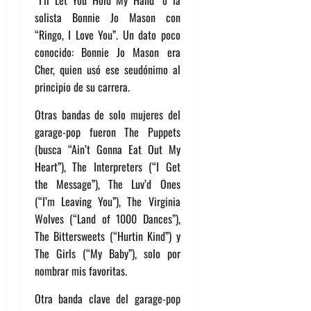
“I’ll Let You Hold My Hand” o la
solista Bonnie Jo Mason con
“Ringo, I Love You”. Un dato poco
conocido: Bonnie Jo Mason era
Cher, quien usó ese seudónimo al
principio de su carrera.
Otras bandas de solo mujeres del
garage-pop fueron The Puppets
(busca “Ain’t Gonna Eat Out My
Heart”), The Interpreters (“I Get
the Message”), The Luv’d Ones
(“I’m Leaving You”), The Virginia
Wolves (“Land of 1000 Dances”),
The Bittersweets (“Hurtin Kind”) y
The Girls (“My Baby”), solo por
nombrar mis favoritas.
Otra banda clave del garage-pop