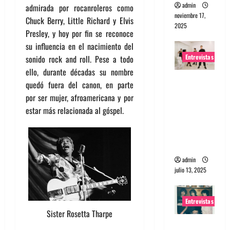
admin
admirada por rocanroleros como
noviembre 17,
Chuck Berry, Little Richard y Elvis
2025
Presley, y hoy por fin se reconoce
su influencia en el nacimiento del
Entrevistas
sonido rock and roll. Pese a todo
ello, durante décadas su nombre
Entrevista
quedó fuera del canon, en parte
a The
por ser mujer, afroamericana y por
Wants: Su
estar más relacionada al góspel.
universo
distorsion
ado
admin
julio 13, 2025
Entrevistas
Sister Rosetta Tharpe
Entrevista: