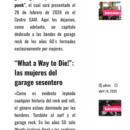
punk”,
el cual será presentado el
28 de febrero de 2026 en el
Entrevistas
Centro GAM. Aquí les dejamos,
Entrevista
como adelanto, un capítulo
Rudy De
dedicado a las bandas de garage
Anda:
rock de los años 60´s formadas
Conquista
exclusivamente por mujeres.
ndo el
“What a Way to Die!”:
mundo,
una tocata
las mujeres del
a la vez
garage sesentero
admin
abril 14, 2026
«Como es evidente leyendo
cualquier historia del rock and roll,
el género estuvo dominado por los
Entrevistas
hombres. También el surf y el
Entrevista
garage rock. En los años 50 solo
a banda
Wanda Jackson llegó a los rankings