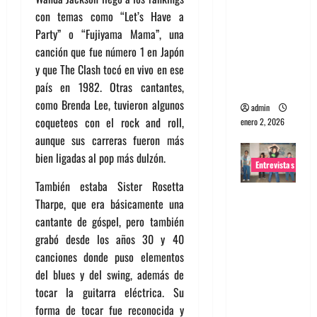
portugues
con temas como “Let’s Have a
a
Party” o “Fujiyama Mama”, una
Maquina:
canción que fue número 1 en Japón
Directo y
y que The Clash tocó en vivo en ese
visceral
país en 1982. Otras cantantes,
como Brenda Lee, tuvieron algunos
admin
coqueteos con el rock and roll,
enero 2, 2026
aunque sus carreras fueron más
bien ligadas al pop más dulzón.
Entrevistas
También estaba Sister Rosetta
Entrevista
Tharpe, que era básicamente una
a la banda
cantante de góspel, pero también
japonesa
grabó desde los años 30 y 40
Zoobombs
canciones donde puso elementos
: Una
del blues y del swing, además de
energía
tocar la guitarra eléctrica. Su
salvaje
forma de tocar fue reconocida y