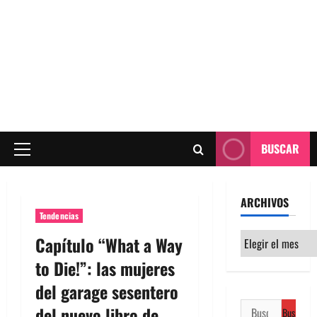
BUSCAR
Menú
principal
ARCHIVOS
Tendencias
Archivos
Capítulo “What a Way
to Die!”: las mujeres
del garage sesentero
Buscar:
del nuevo libro de