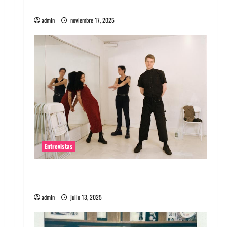
energía salvaje
admin
noviembre 17, 2025
Entrevistas
Entrevista a The Wants: Su universo
distorsionado
admin
julio 13, 2025