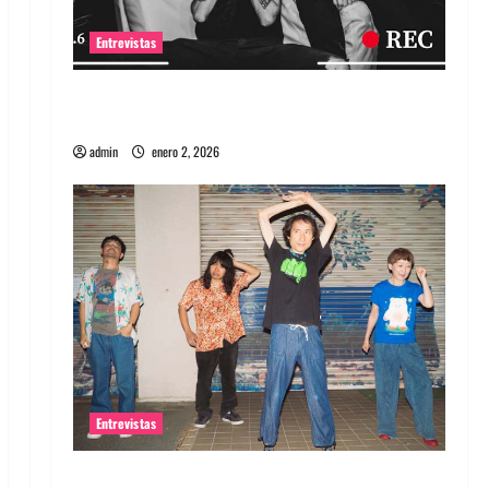
Entrevistas
Entrevista a banda portuguesa Maquina:
Directo y visceral
admin
enero 2, 2026
Entrevistas
Entrevista a la banda japonesa Zoobombs: Una