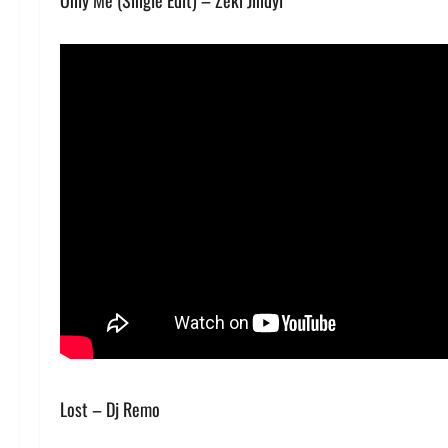
Only Me (Single Edit) – Zeki Jindyl
Lost – Dj Remo