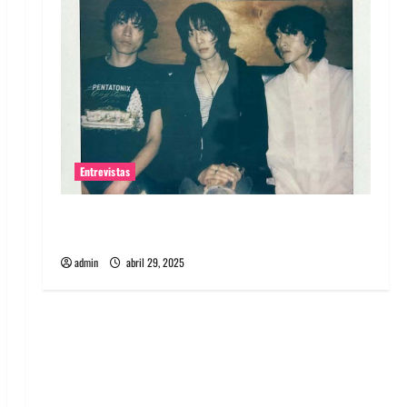
Entrevistas
Entrevista: banda PCR, No Wave y Art punk de
Corea del Sur
admin
abril 29, 2025