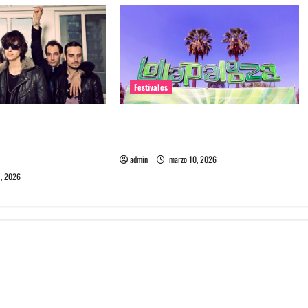
Festivales
ra 2026: Se
Entradas baratas para Lollapalooza
e Strokes como
Chile, la guía que debes saber
ner
admin
marzo 10, 2026
, 2026