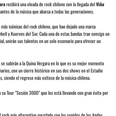
ara
recibirá una oleada de rock chileno con la llegada del
Viña
mantes de la música que abarca a todas las generaciones.
as más icónicas del rock chileno, que han dejado una marca
cybell y Kuervos del Sur. Cada una de estas bandas trae consigo un
al, unirán sus talentos en un solo escenario para ofrecer un
 se subirán a la Quina Vergara en lo que es su mejor momento
enarios, con un cierre histórico en sus dos shows en el Estadio
s, siendo el regreso más exitoso de la música chilena.
n su Tour “Sesión 3000” que los está llevando con gran éxito por
el rock más alternativo mezclado con los sonidos de los Andes.