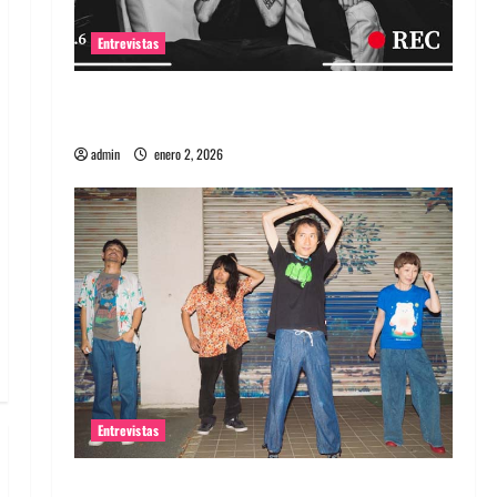
Entrevistas
Entrevista a banda portuguesa Maquina:
Directo y visceral
admin
enero 2, 2026
Entrevistas
Entrevista a la banda japonesa Zoobombs: Una