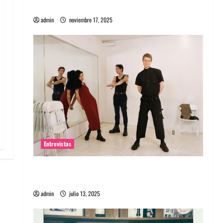
energía salvaje
admin
noviembre 17, 2025
Entrevistas
Entrevista a The Wants: Su universo
distorsionado
admin
julio 13, 2025