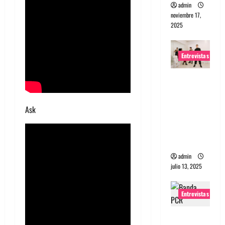
admin
noviembre 17,
2025
Entrevistas
Entrevista
a The
Wants: Su
Ask
universo
distorsion
ado
admin
julio 13, 2025
Entrevistas
Entrevista: