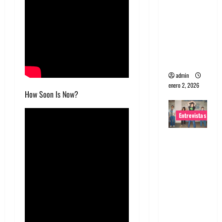
portugues
a
Maquina:
Directo y
visceral
admin
enero 2, 2026
How Soon Is Now?
Entrevistas
Entrevista
a la banda
japonesa
Zoobombs
: Una
energía
salvaje