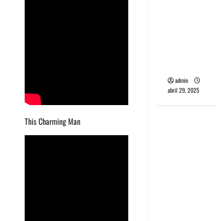
banda
PCR, No
Wave y Art
punk de
Corea del
Sur
admin
abril 29, 2025
This Charming Man