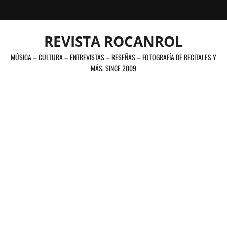
Saltar
al
contenido
REVISTA ROCANROL
MÚSICA – CULTURA – ENTREVISTAS – RESEÑAS – FOTOGRAFÍA DE RECITALES Y
MÁS. SINCE 2009