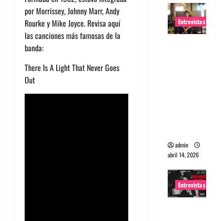
por Morrissey, Johnny Marr, Andy
Entrevistas
Rourke y Mike Joyce. Revisa aquí
las canciones más famosas de la
Entrevista
banda:
Rudy De
There Is A Light That Never Goes
Anda:
Out
Conquista
ndo el
mundo,
una tocata
a la vez
admin
abril 14, 2026
Entrevistas
Entrevista
a banda