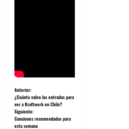
N
Anterior:
¿Cuánto valen las entradas para
a
ver a Kraftwerk en Chile?
Siguiente:
v
Canciones recomendadas para
e
esta semana