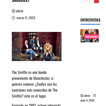
admin
marzo 11, 2023
ENTREVISTAS
Entrevistas
Entrevista
banda
Evolfo:
Hablándol
e
The Smiths es una banda
directame
proveniente de Manchester, si
nte a tu
quieres conocer ¿Cuáles son las
espíritu
canciones más conocidas de The
Smiths? este es el lugar.
admin
junio 4, 2026
Formada en 1982, estuvo integrada