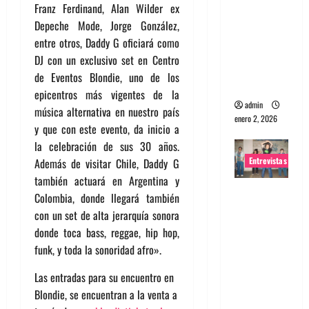
Franz Ferdinand, Alan Wilder ex
portugues
Depeche Mode, Jorge González,
a
entre otros, Daddy G oficiará como
Maquina:
DJ con un exclusivo set en Centro
Directo y
de Eventos Blondie, uno de los
visceral
epicentros más vigentes de la
admin
música alternativa en nuestro país
enero 2, 2026
y que con este evento, da inicio a
la celebración de sus 30 años.
Entrevistas
Además de visitar Chile, Daddy G
también actuará en Argentina y
Entrevista
Colombia, donde llegará también
a la banda
con un set de alta jerarquía sonora
japonesa
donde toca bass, reggae, hip hop,
Zoobombs
funk, y toda la sonoridad afro».
: Una
Las entradas para su encuentro en
energía
Blondie, se encuentran a la venta a
salvaje