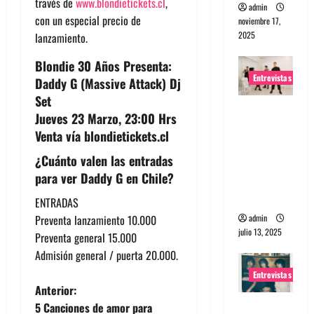
través de
www.blondietickets.cl
,
admin
con un especial precio de
noviembre 17,
2025
lanzamiento.
Blondie 30 Años Presenta:
Entrevistas
Daddy G (Massive Attack) Dj
Set
Entrevista
Jueves 23 Marzo, 23:00 Hrs
a The
Venta vía blondietickets.cl
Wants: Su
¿Cuánto valen las entradas
universo
para ver Daddy G en Chile?
distorsion
ado
ENTRADAS
admin
Preventa lanzamiento 10.000
julio 13, 2025
Preventa general 15.000
Admisión general / puerta 20.000.
Entrevistas
N
Anterior:
Entrevista:
5 Canciones de amor para