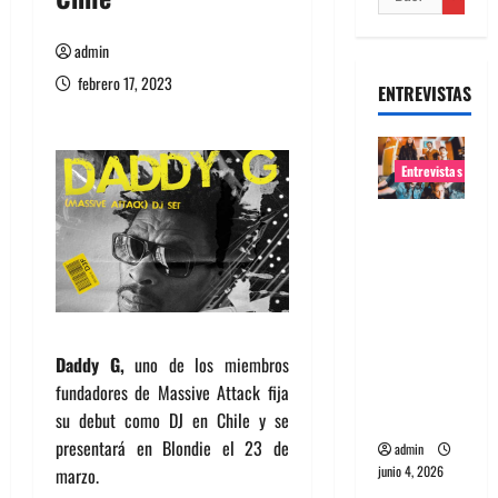
admin
febrero 17, 2023
ENTREVISTAS
Entrevistas
Entrevista
banda
Evolfo:
Hablándol
e
directame
Daddy G,
uno de los miembros
nte a tu
fundadores de Massive Attack fija
espíritu
su debut como DJ en Chile y se
presentará en Blondie el 23 de
admin
junio 4, 2026
marzo.