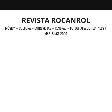
Saltar
al
contenido
REVISTA ROCANROL
MÚSICA – CULTURA – ENTREVISTAS – RESEÑAS – FOTOGRAFÍA DE RECITALES Y
MÁS. SINCE 2009