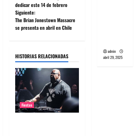
a
banda
dedicar este 14 de febrero
PCR, No
Siguiente:
v
Wave y Art
The Brian Jonestown Massacre
e
punk de
se presenta en abril en Chile
Corea del
g
Sur
admin
a
HISTORIAS RELACIONADAS
abril 29, 2025
c
i
ó
n
Fiestas
d
Carl Cox en Chile 2026:
crecen los rumores sobre
e
su regreso