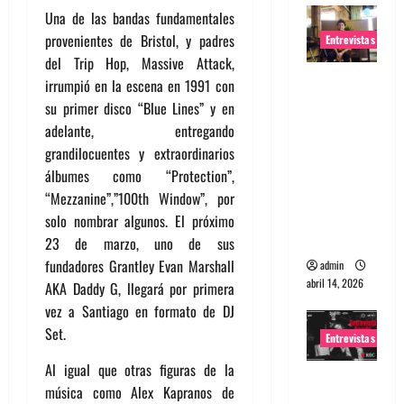
Una de las bandas fundamentales
provenientes de Bristol, y padres
Entrevistas
del Trip Hop, Massive Attack,
Entrevista
irrumpió en la escena en 1991 con
Rudy De
su primer disco “Blue Lines” y en
Anda:
adelante, entregando
Conquista
grandilocuentes y extraordinarios
ndo el
álbumes como “Protection”,
mundo,
“Mezzanine”,”100th Window”, por
una tocata
solo nombrar algunos. El próximo
a la vez
23 de marzo, uno de sus
fundadores Grantley Evan Marshall
admin
abril 14, 2026
AKA Daddy G, llegará por primera
vez a Santiago en formato de DJ
Set.
Entrevistas
Al igual que otras figuras de la
Entrevista
música como Alex Kapranos de
a banda