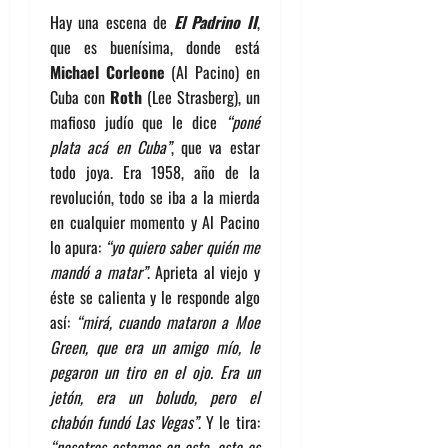
Hay una escena de
El Padrino II
,
que es buenísima, donde está
Michael Corleone
(Al Pacino) en
Cuba con
Roth
(Lee Strasberg), un
mafioso judío que le dice
“poné
plata acá en Cuba”
, que va estar
todo joya. Era 1958, año de la
revolución, todo se iba a la mierda
en cualquier momento y Al Pacino
lo apura:
“yo quiero saber quién me
mandó a matar”
. Aprieta al viejo y
éste se calienta y le responde algo
así:
“mirá, cuando mataron a Moe
Green, que era un amigo mío, le
pegaron un tiro en el ojo. Era un
jetón, era un boludo, pero el
chabón fundó Las Vegas”
. Y le tira:
“nosotros estamos en esta, este es