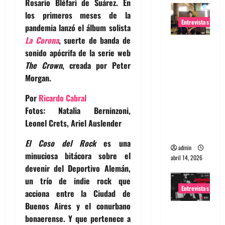
Rosario Bléfari de Suárez. En
los primeros meses de la
Entrevistas
pandemia lanzó el álbum solista
La Corona
, suerte de banda de
Entrevista
sonido apócrifa de la serie web
Rudy De
The Crown
, creada por Peter
Anda:
Morgan.
Conquista
ndo el
Por
Ricardo Cabral
mundo,
Fotos: Natalia Berninzoni,
una tocata
Leonel Crets, Ariel Auslender
a la vez
El Coso del Rock
es una
admin
minuciosa bitácora sobre el
abril 14, 2026
devenir del Deportivo Alemán,
un trío de indie rock que
Entrevistas
acciona entre la Ciudad de
Buenos Aires y el conurbano
Entrevista
bonaerense. Y que pertenece a
a banda