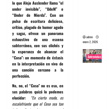
lo que Alejo Auslender llama “el
portugues
under invisible”, “UdeM” o
a
“Under de Mierda”. Con un
Maquina:
pulso de escritura delicioso,
Directo y
crítico, plagado de humor agudo
visceral
y sagaz, ofrece un panorama
admin
exhaustivo de una escena
enero 2, 2026
subterránea, con sus clichés y
la esperanza de alcanzar el
Entrevistas
“Coso”: un momento de éxtasis
en la interpretación en vivo de
Entrevista
una canción cercano a la
a la banda
perfección.
japonesa
No, no, el “Coso” no es eso, en
Zoobombs
sus palabras quizá lo podemos
: Una
elucidar:
“En cierto modo, es
energía
escalofriante que el Coso sea tan
salvaje