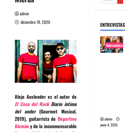
admin
diciembre 19, 2020
ENTREVISTAS
Entrevistas
Entrevista
banda
Evolfo:
Hablándol
e
directame
Alejo Auslender es el autor de
nte a tu
El Coso del Rock
Diario íntimo
espíritu
del under
(Gourmet Musical,
2019), guitarrista de
Deportivo
admin
junio 4, 2026
Alemán
y de la inconmensurable