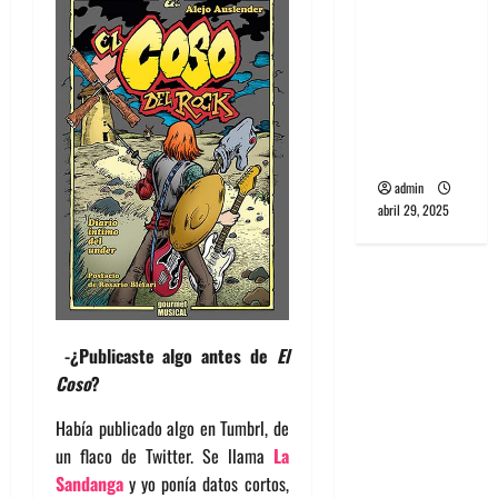
banda
PCR, No
Wave y Art
punk de
Corea del
Sur
admin
abril 29, 2025
-¿Publicaste algo antes de
El
Coso
?
Había publicado algo en Tumbrl, de
un flaco de Twitter. Se llama
La
Sandanga
y yo ponía datos cortos,