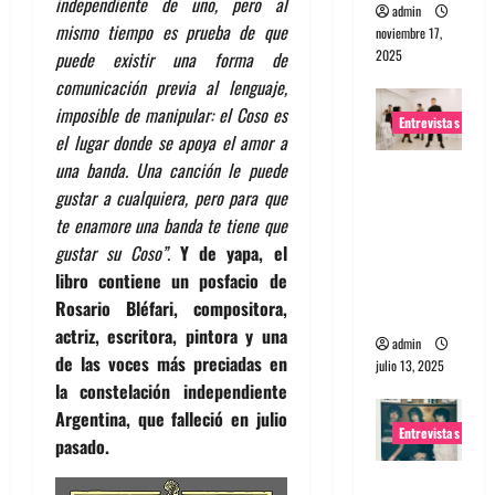
independiente de uno, pero al
admin
mismo tiempo es prueba de que
noviembre 17,
2025
puede existir una forma de
comunicación previa al lenguaje,
imposible de manipular: el Coso es
Entrevistas
el lugar donde se apoya el amor a
una banda. Una canción le puede
Entrevista
gustar a cualquiera, pero para que
a The
te enamore una banda te tiene que
Wants: Su
gustar su Coso”.
Y de yapa, el
universo
libro contiene un posfacio de
distorsion
Rosario Bléfari, compositora,
ado
actriz, escritora, pintora y una
admin
de las voces más preciadas en
julio 13, 2025
la constelación independiente
Argentina, que falleció en julio
Entrevistas
pasado.
Entrevista: