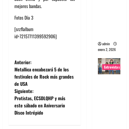
mejores bandas.
portugues
a
Fotos Día 3
Maquina:
Directo y
[srzflalbum
visceral
id=72157711399592906]
admin
enero 2, 2026
N
Anterior:
Entrevistas
Metallica encabezará 5 de los
a
festivales de Rock más grandes
Entrevista
de USA
v
a la banda
Siguiente:
japonesa
e
Protistas, ECSDLQHP y más
Zoobombs
este sábado en Aniversario
: Una
g
Disco Intrépido
energía
a
salvaje