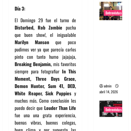
Día 3:
Entrevistas
El Domingo 29 fue el turno de
Entrevista
Disturbed, Rob Zombie
pucha
Rudy De
que buen show!, el inigualable
Anda:
Marilyn Manson
que poco
Conquista
pudimos ver ya que parecía carlos
ndo el
pinto con tanto humo jajajaja,
mundo,
Breaking Benjamin,
mis favoritos
una tocata
siempre para fotografiar
In This
a la vez
Moment, Three Days Grace,
Demon Hunter, Sum 41, DED,
admin
abril 14, 2026
White Reaper, Sick Puppies
y
muchos más. Como conclusión les
puedo decir que
Louder Than Life
Entrevistas
fue una una grata experiencia,
buenas vibras, buenos colegas,
Entrevista
buen clima y por supuesto las
a banda