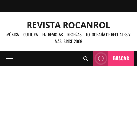
Saltar
al
contenido
REVISTA ROCANROL
MÚSICA – CULTURA – ENTREVISTAS – RESEÑAS – FOTOGRAFÍA DE RECITALES Y
MÁS. SINCE 2009
BUSCAR
Menú
principal