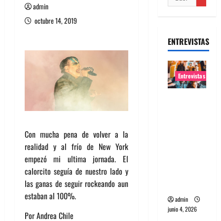
admin
octubre 14, 2019
ENTREVISTAS
Entrevistas
Entrevista
banda
Evolfo:
Con mucha pena de volver a la
Hablándol
realidad y al frío de New York
e
empezó mi ultima jornada. El
directame
calorcito seguía de nuestro lado y
nte a tu
las ganas de seguir rockeando aun
espíritu
estaban al 100%.
admin
junio 4, 2026
Por Andrea Chile