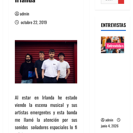
admin
octubre 22, 2019
ENTREVISTAS
Entrevistas
Entrevista
banda
Evolfo:
Hablándol
e
directame
Al estar en Irlanda he estado
nte a tu
viendo la escena musical y sus
espíritu
artistas emergentes y esta banda
me llamó la atención por sus
admin
junio 4, 2026
sonidos soñadores espaciales lo fi