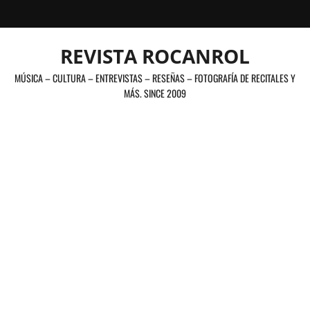
Saltar
al
contenido
REVISTA ROCANROL
MÚSICA – CULTURA – ENTREVISTAS – RESEÑAS – FOTOGRAFÍA DE RECITALES Y
MÁS. SINCE 2009