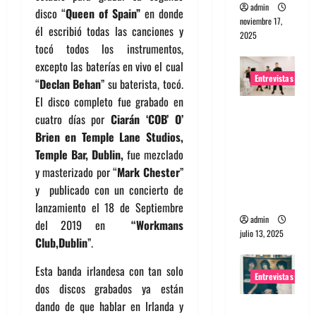
admin
disco “
Queen of Spain”
en donde
noviembre 17,
él escribió todas las canciones y
2025
tocó todos los instrumentos,
excepto las baterías en vivo el cual
Entrevistas
“
Declan Behan
” su baterista, tocó.
El disco completo fue grabado en
Entrevista
cuatro días por
Ciarán ‘COB’ O’
a The
Brien en Temple Lane Studios,
Wants: Su
Temple Bar, Dublin,
fue mezclado
universo
y masterizado por “
Mark Chester
”
distorsion
y publicado con un concierto de
ado
lanzamiento el 18 de Septiembre
admin
del 2019 en
“Workmans
julio 13, 2025
Club,Dublin
”.
Esta banda irlandesa con tan solo
Entrevistas
dos discos grabados ya están
dando de que hablar en Irlanda y
Entrevista: