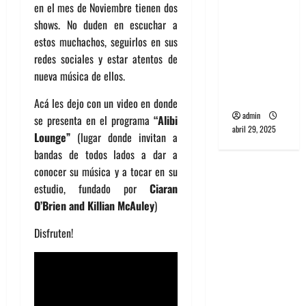
en el mes de Noviembre tienen dos
banda
shows. No duden en escuchar a
PCR, No
estos muchachos, seguirlos en sus
Wave y Art
redes sociales y estar atentos de
punk de
nueva música de ellos.
Corea del
Sur
Acá les dejo con un video en donde
admin
se presenta en el programa
“Alibi
abril 29, 2025
Lounge”
(lugar donde invitan a
bandas de todos lados a dar a
conocer su música y a tocar en su
estudio, fundado por
Ciaran
O’Brien and Killian McAuley
)
Disfruten!