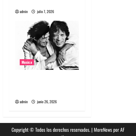
a
Molecular Gastronomy
admin
julio 7, 2026
s
Musica
The Rolling Stones estrenó
nuevo single llamado
Jealous Lover
admin
junio 26, 2026
Copyright © Todos los derechos reservados.
|
MoreNews
por AF