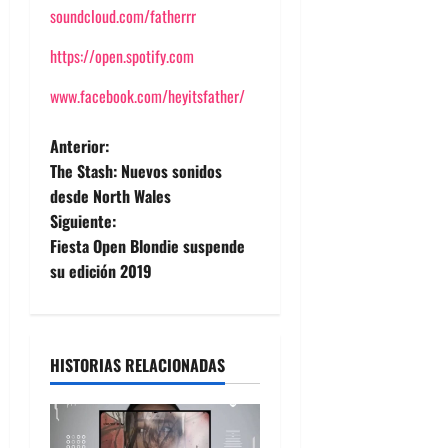
soundcloud.com/fatherrr
https://open.spotify.com
www.facebook.com/heyitsfather/
N
Anterior:
The Stash: Nuevos sonidos
a
desde North Wales
Siguiente:
v
Fiesta Open Blondie suspende
e
su edición 2019
g
a
HISTORIAS RELACIONADAS
c
i