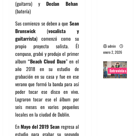
(guitarra) y
Declan Behan
portugues
(batería)
a
Maquina:
Sus comienzo se deben a que
Sean
Directo y
Brunswick
(
vocalista y
visceral
guitarrista
) comenzó como su
propio proyecto solista. Él
admin
enero 2, 2026
compuso, grabó y produjo el primer
album
“Beach Cloud Daze
” en el
año 2018 en su estudio de
Entrevistas
grabación en su casa y fue en ese
verano que formó la banda para así
Entrevista
poder tocar ese disco en vivo.
a la banda
Lograron tocar ese el álbum por
japonesa
seis meses en varios pequeños
Zoobombs
locales en la ciudad de Dublin.
: Una
energía
En
Mayo del 2019
Sean
regresa al
salvaje
estudio para grabar su segundo