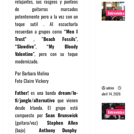
relajantes, sus rasgeos y punteos
de guitarras marcados
Entrevistas
potentemente pero a la vez con un
toque sutil . Al escucharla
Entrevista
recuerdan a grupos como
“Men I
Rudy De
Trust”
, “
Beach Fossils
”,
Anda:
“Slowdive
”,
“My Bloody
Conquista
Valentine
”, pero con su toque
ndo el
modernizado.
mundo,
una tocata
Por Barbara Molina
a la vez
Foto Claire Vickery
admin
Father!
es una banda
dream/lo-
abril 14, 2026
fi/jangle/alternativo
que vienen
desde Irlanda. El grupo está
Entrevistas
compuesto por
Sean Brunswick
(guitara/voz)
Stephen Allen
Entrevista
(bajo)
Anthony Dunphy
a banda