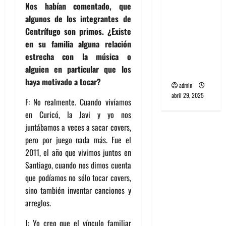
Nos habían comentado, que
banda
algunos de los integrantes de
PCR, No
Centrífugo son primos. ¿Existe
Wave y Art
en su familia alguna relación
punk de
estrecha con la música o
Corea del
alguien en particular que los
Sur
haya motivado a tocar?
admin
abril 29, 2025
F: No realmente. Cuando vivíamos
en Curicó, la Javi y yo nos
juntábamos a veces a sacar covers,
pero por juego nada más. Fue el
2011, el año que vivimos juntos en
Santiago, cuando nos dimos cuenta
que podíamos no sólo tocar covers,
sino también inventar canciones y
arreglos.
J: Yo creo que el vínculo familiar