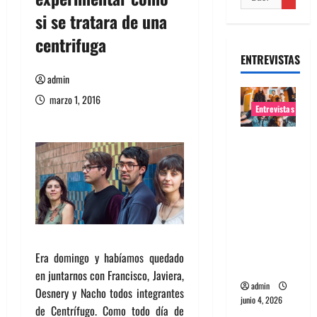
si se tratara de una
centrifuga
ENTREVISTAS
admin
marzo 1, 2016
Entrevistas
Entrevista
banda
Evolfo:
Hablándol
e
directame
nte a tu
Era domingo y habíamos quedado
espíritu
en juntarnos con Francisco, Javiera,
admin
Oesnery y Nacho todos integrantes
junio 4, 2026
de Centrífugo. Como todo día de