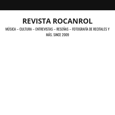
Saltar
al
contenido
REVISTA ROCANROL
MÚSICA – CULTURA – ENTREVISTAS – RESEÑAS – FOTOGRAFÍA DE RECITALES Y
MÁS. SINCE 2009