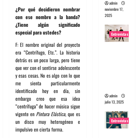
admin
¿Por qué decidieron nombrar
noviembre 17,
2025
con ese nombre a la banda?
¿Tiene algún significado
especial para ustedes?
Entrevistas
F: El nombre original del proyecto
Entrevista
era “Centrífugo, Etc.”. La historia
a The
detrás es un poco larga, pero tiene
Wants: Su
que ver con el sentirse adolescente
universo
y esas cosas. No es algo con lo que
distorsion
me sienta particularmente
ado
identificado hoy en día, sin
admin
embargo creo que esa idea
julio 13, 2025
“centrífuga” de hacer música sigue
vigente en
Pintura Elástica
, que es
Entrevistas
un disco muy heterogéneo e
impulsivo en cierta forma.
Entrevista: