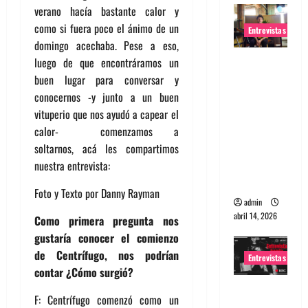
verano hacía bastante calor y
como si fuera poco el ánimo de un
Entrevistas
domingo acechaba. Pese a eso,
Entrevista
luego de que encontráramos un
Rudy De
buen lugar para conversar y
Anda:
conocernos -y junto a un buen
Conquista
vituperio que nos ayudó a capear el
ndo el
calor- comenzamos a
mundo,
soltarnos, acá les compartimos
una tocata
nuestra entrevista:
a la vez
Foto y Texto por Danny Rayman
admin
abril 14, 2026
Como primera pregunta nos
gustaría conocer el comienzo
de Centrífugo, nos podrían
Entrevistas
contar ¿Cómo surgió?
Entrevista
F: Centrífugo comenzó como un
a banda