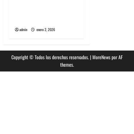
Entrevista a banda
portuguesa Maquina:
Directo y visceral
admin
enero 2, 2026
Copyright © Todos los derechos reservados.
|
MoreNews
por AF
themes.