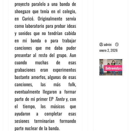
proyecto paralelo a una banda de
portugues
shoegaze que tenía en el colegio,
a
en Curicó. Originalmente servía
Maquina:
como laboratorio para probar ideas
Directo y
y sonidos que no tendrían cabida
visceral
en mi banda o para trabajar
admin
canciones que me daba pudor
enero 2, 2026
presentar al resto del grupo. Aun
cuando muchas de esas
Entrevistas
grabaciones eran experimentos
bastante amorfos, algunas de esas
Entrevista
canciones, las más folk,
a la banda
eventualmente llegaron a formar
japonesa
parte de mi primer EP
Tonto
y, con
Zoobombs
el tiempo, los músicos que
: Una
ayudaron a completar esas
energía
sesiones terminarían formando
salvaje
parte nuclear de la banda.