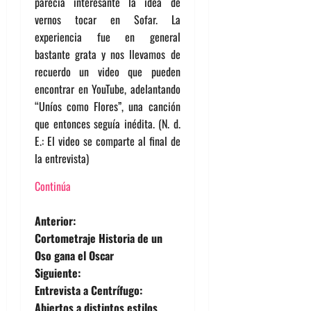
parecía interesante la idea de
vernos tocar en Sofar. La
experiencia fue en general
bastante grata y nos llevamos de
recuerdo un video que pueden
encontrar en YouTube, adelantando
“Uníos como Flores”, una canción
que entonces seguía inédita. (N. d.
E.: El video se comparte al final de
la entrevista)
Continúa
N
Anterior:
Cortometraje Historia de un
a
Oso gana el Oscar
Siguiente:
v
Entrevista a Centrífugo:
Abiertos a distintos estilos