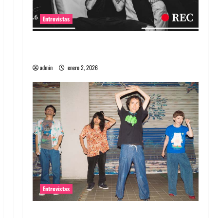
Entrevistas
Entrevista a banda portuguesa Maquina:
Directo y visceral
admin
enero 2, 2026
Entrevistas
Entrevista a la banda japonesa Zoobombs: Una