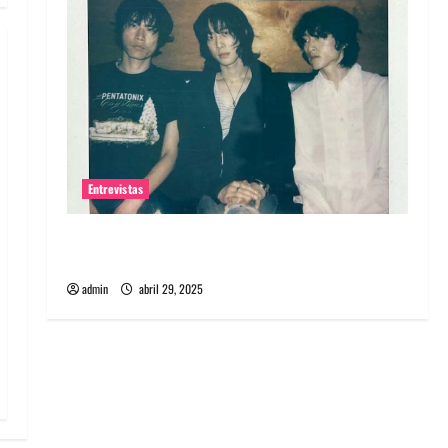
Entrevistas
Entrevista: banda PCR, No Wave y Art punk de
Corea del Sur
admin
abril 29, 2025