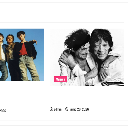
Musica
e la banda coreana
The Rolling Stones estrenó nuevo
mado Molecular
single llamado Jealous Lover
admin
junio 26, 2026
 2026