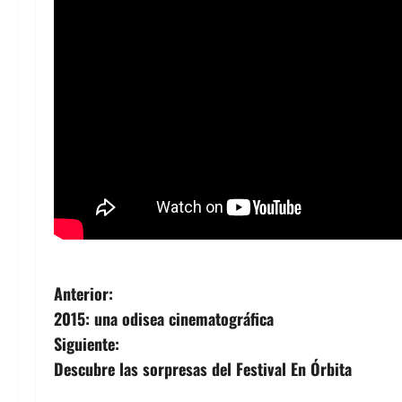
N
Anterior:
2015: una odisea cinematográfica
a
Siguiente:
v
Descubre las sorpresas del Festival En Órbita