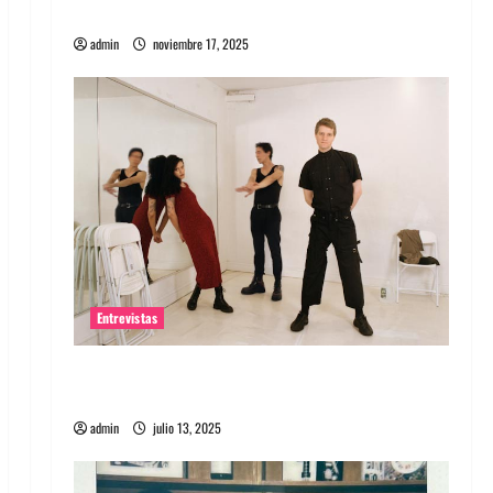
energía salvaje
admin
noviembre 17, 2025
Entrevistas
Entrevista a The Wants: Su universo
distorsionado
admin
julio 13, 2025