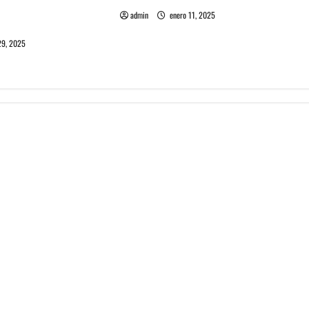
Chile: La juventud
admin
enero 11, 2025
d
29, 2025