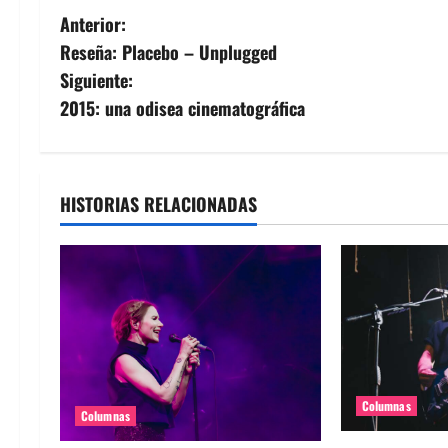
N
Anterior:
Reseña: Placebo – Unplugged
a
Siguiente:
v
2015: una odisea cinematográfica
e
g
HISTORIAS RELACIONADAS
a
c
i
ó
n
Columnas
Columnas