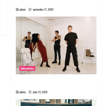
energía salvaje
admin
noviembre 17, 2025
Entrevistas
Entrevista a The Wants: Su universo
distorsionado
admin
julio 13, 2025