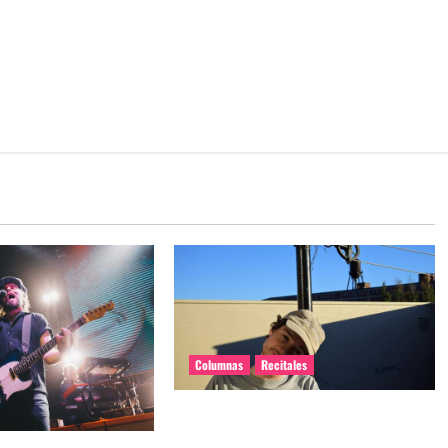
Columnas
Recitales
El regreso íntimo de Homeshake a
Chile