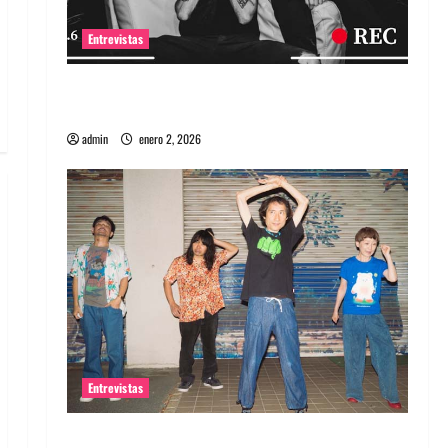
Entrevistas
Entrevista a banda portuguesa Maquina:
Directo y visceral
admin
enero 2, 2026
Entrevistas
Entrevista a la banda japonesa Zoobombs: Una