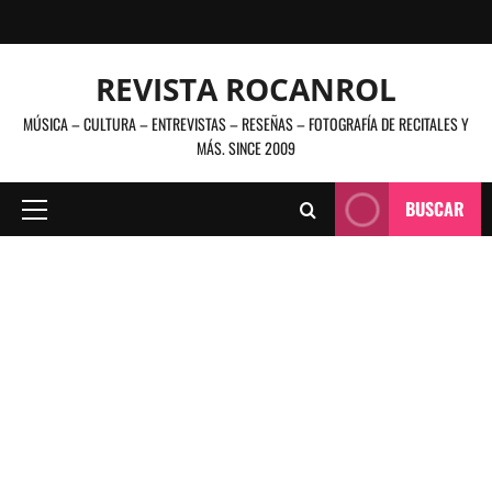
Saltar
al
contenido
REVISTA ROCANROL
MÚSICA – CULTURA – ENTREVISTAS – RESEÑAS – FOTOGRAFÍA DE RECITALES Y
MÁS. SINCE 2009
BUSCAR
Menú
principal