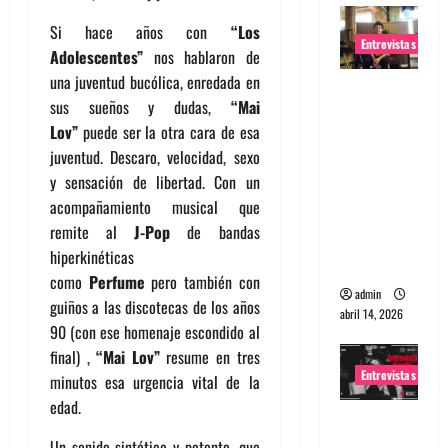
Si hace años con
“Los
Entrevistas
Adolescentes”
nos hablaron de
una juventud bucólica, enredada en
Entrevista
sus sueños y dudas,
“Mai
Rudy De
Lov”
puede ser la otra cara de esa
Anda:
juventud. Descaro, velocidad, sexo
Conquista
y sensación de libertad. Con un
ndo el
acompañamiento musical que
mundo,
remite al
J-Pop
de bandas
una tocata
hiperkinéticas
a la vez
como
Perfume
pero también con
admin
guiños a las discotecas de los años
abril 14, 2026
90 (con ese homenaje escondido al
final) ,
“Mai Lov”
resume en tres
Entrevistas
minutos esa urgencia vital de la
edad.
Entrevista
a banda
Un sonido sintético y potente, que