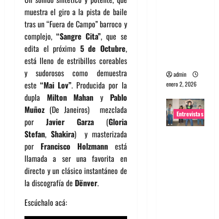
portugues
muestra el giro a la pista de baile
a
tras un “Fuera de Campo” barroco y
Maquina:
complejo,
“Sangre Cita”
, que se
Directo y
edita el próximo
5 de Octubre
,
visceral
está lleno de estribillos coreables
y sudorosos como demuestra
admin
este
“Mai Lov”
. Producida por la
enero 2, 2026
dupla
Milton Mahan
y
Pablo
Muñoz
(De Janeiros) mezclada
Entrevistas
por
Javier Garza
(
Gloria
Stefan
,
Shakira
) y masterizada
Entrevista
por
Francisco Holzmann
está
a la banda
llamada a ser una favorita en
japonesa
directo y un clásico instantáneo de
Zoobombs
la discografía de
Dënver
.
: Una
energía
Escúchalo acá:
salvaje