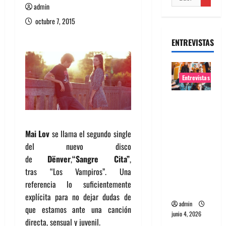
admin
octubre 7, 2015
ENTREVISTAS
Entrevistas
Entrevista
banda
Evolfo:
Mai Lov
se llama el segundo single
Hablándol
del nuevo disco
e
de
Dënver
,
“Sangre Cita”
,
directame
tras “Los Vampiros”. Una
nte a tu
referencia lo suficientemente
espíritu
explícita para no dejar dudas de
admin
que estamos ante una canción
junio 4, 2026
directa, sensual y juvenil.