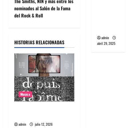
PCR, No
The Smiths, NIN y más entre los
e
Wave y Art
nominados al Salón de la Fama
punk de
del Rock & Roll
g
Corea del
Sur
a
admin
HISTORIAS RELACIONADAS
c
abril 29, 2025
i
ó
n
d
Musica
e
Canciones recomendadas
e
para el 2026
admin
julio 12, 2026