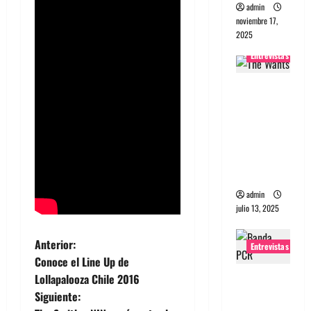
admin
noviembre 17,
2025
Entrevistas
Entrevista
a The
Wants: Su
universo
distorsion
ado
admin
julio 13, 2025
N
Anterior:
Entrevistas
Conoce el Line Up de
a
Entrevista:
Lollapalooza Chile 2016
banda
Siguiente:
v