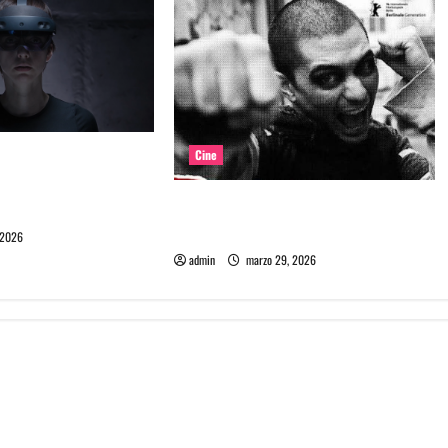
lícula chilena que
Cine
o en la era de la
Película Matapanki: rabia punk y
ificial
cine de resistencia
 2026
admin
marzo 29, 2026