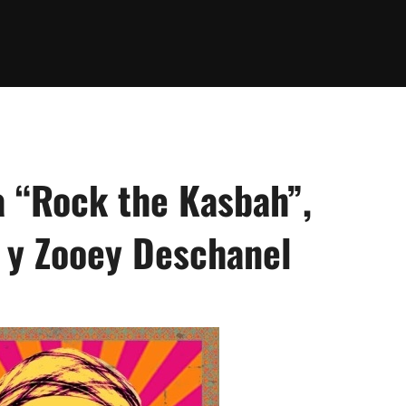
la “Rock the Kasbah”,
y y Zooey Deschanel