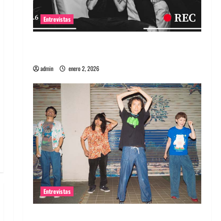
Entrevistas
Entrevista a banda portuguesa Maquina:
Directo y visceral
admin
enero 2, 2026
Entrevistas
Entrevista a la banda japonesa Zoobombs: Una