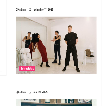
energía salvaje
admin
noviembre 17, 2025
Entrevistas
Entrevista a The Wants: Su universo
distorsionado
admin
julio 13, 2025