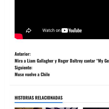
N
Anterior:
Mira a Liam Gallagher y Roger Daltrey cantar “My Ge
a
Siguiente:
v
Muse vuelve a Chile
e
g
HISTORIAS RELACIONADAS
a