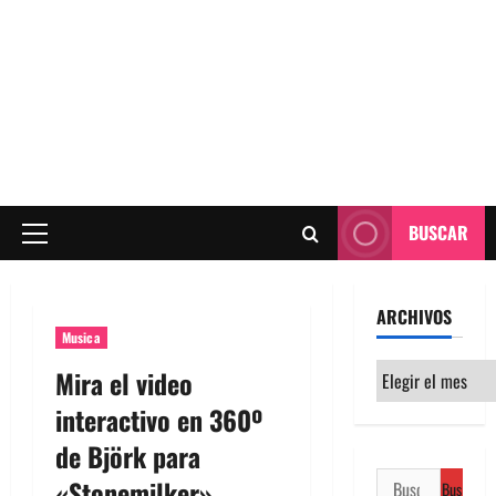
BUSCAR
Menú
principal
ARCHIVOS
Musica
Archivos
Mira el video
interactivo en 360º
de Björk para
Buscar:
«Stonemilker»