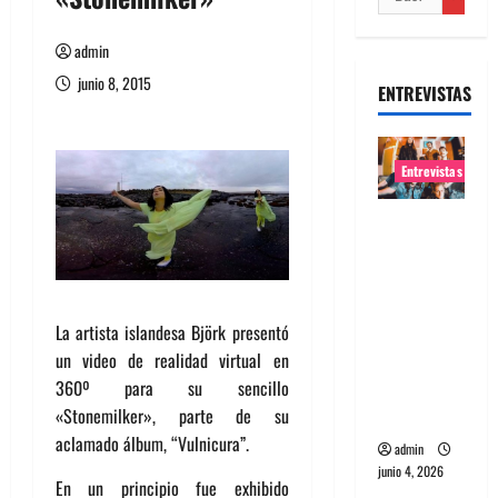
admin
junio 8, 2015
ENTREVISTAS
Entrevistas
Entrevista
banda
Evolfo:
Hablándol
La artista islandesa Björk presentó
e
un video de realidad virtual en
directame
360º para su sencillo
nte a tu
«Stonemilker», parte de su
espíritu
aclamado álbum, “Vulnicura”.
admin
junio 4, 2026
En un principio fue exhibido