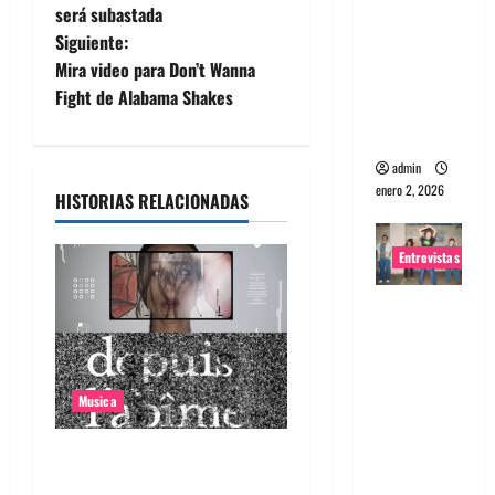
será subastada
v
portugues
Siguiente:
a
e
Mira video para Don’t Wanna
Maquina:
Fight de Alabama Shakes
Directo y
g
visceral
a
admin
enero 2, 2026
HISTORIAS RELACIONADAS
c
i
Entrevistas
ó
Entrevista
a la banda
n
japonesa
Zoobombs
d
Musica
: Una
e
energía
Canciones recomendadas
salvaje
para el 2026