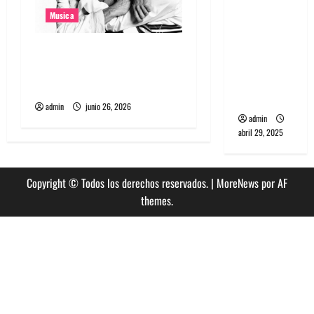
banda
Musica
PCR, No
Wave y Art
The Rolling Stones estrenó
punk de
nuevo single llamado
Corea del
Jealous Lover
Sur
admin
junio 26, 2026
admin
abril 29, 2025
Copyright © Todos los derechos reservados.
|
MoreNews
por AF
themes.