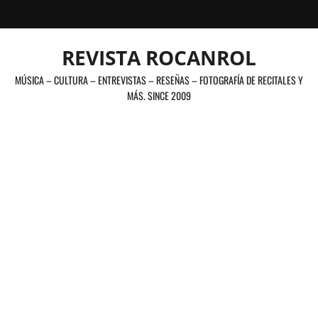
Saltar
al
contenido
REVISTA ROCANROL
MÚSICA – CULTURA – ENTREVISTAS – RESEÑAS – FOTOGRAFÍA DE RECITALES Y
MÁS. SINCE 2009