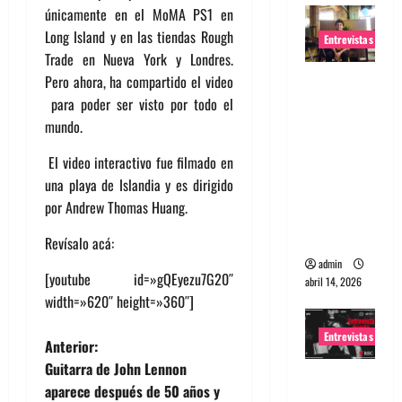
únicamente en el MoMA PS1 en
Long Island y en las tiendas Rough
Entrevistas
Trade en Nueva York y Londres.
Entrevista
Pero ahora, ha compartido el video
Rudy De
para poder ser visto por todo el
Anda:
mundo.
Conquista
El video interactivo fue filmado en
ndo el
una playa de Islandia y es dirigido
mundo,
por Andrew Thomas Huang.
una tocata
a la vez
Revísalo acá:
admin
[youtube id=»gQEyezu7G20″
abril 14, 2026
width=»620″ height=»360″]
Entrevistas
N
Anterior:
Guitarra de John Lennon
Entrevista
a
aparece después de 50 años y
a banda