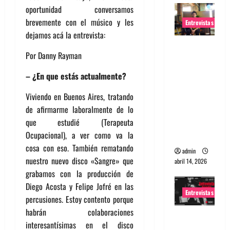
oportunidad conversamos
brevemente con el músico y les
Entrevistas
dejamos acá la entrevista:
Entrevista
Por Danny Rayman
Rudy De
Anda:
– ¿En que estás actualmente?
Conquista
Viviendo en Buenos Aires, tratando
ndo el
de afirmarme laboralmente de lo
mundo,
que estudié (Terapeuta
una tocata
Ocupacional), a ver como va la
a la vez
cosa con eso. También rematando
admin
nuestro nuevo disco «Sangre» que
abril 14, 2026
grabamos con la producción de
Diego Acosta y Felipe Jofré en las
Entrevistas
percusiones. Estoy contento porque
habrán colaboraciones
Entrevista
interesantísimas en el disco
a banda