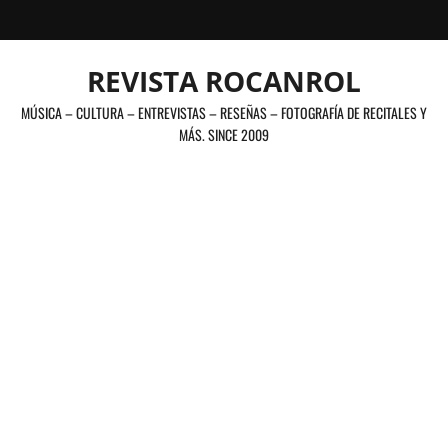
Saltar
al
contenido
REVISTA ROCANROL
MÚSICA – CULTURA – ENTREVISTAS – RESEÑAS – FOTOGRAFÍA DE RECITALES Y
MÁS. SINCE 2009