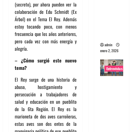
(secreto), por ahora pueden ver la
portugues
colaboración de Edu Schmidt (Ex
a
Árbol) en el Tema El Rey. Además
Maquina:
estoy tocando poco, con menos
Directo y
frecuencia que los años anteriores,
visceral
pero cada vez con más energía y
admin
alegría.
enero 2, 2026
– ¿Cómo surgió este nuevo
tema?
Entrevistas
El Rey surge de una historia de
Entrevista
abuso, hostigamiento y
a la banda
persecución a trabajadores de
japonesa
salud y educación en un pueblito
Zoobombs
de la 6ta Región. El Rey es la
: Una
marioneta de dos aves carroñeras,
energía
estas aves son dos entes de la
salvaje
maquinaria política de ese pueblito