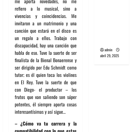
me aporta novedades, no me
banda
refiero a lo musical, sino a
PCR, No
vivencias y coincidencias. Me
Wave y Art
invitaron a un matrimonio y una
punk de
canción que estará en el disco es
Corea del
un regalo a ellos. Trabajo con
Sur
discapacidad, hay una canción que
admin
habla de eso. Tuve la suerte de ser
abril 29, 2025
finalista de la Bienal Bonaerense y
ser dirigido por Edu Schmidt como
tutor; es él quien toca los violines
en El Rey. Tuve la suerte de que
con Diego- el productor – los
frutos que van saliendo son súper
potentes, él siempre aporta cosas
interesantísimas y así sigue…
– ¿Cómo va tu carrera y la
compatibilidad con lo que estas