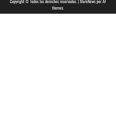
Copyright © Todos los derechos reservados.
|
MoreNews
por AF
themes.