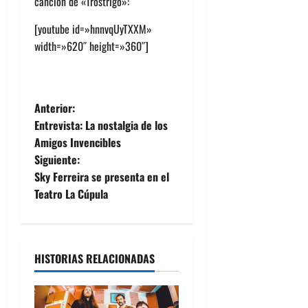
canción de «Trostrigo»:
[youtube id=»hnnvqUyTXXM»
width=»620″ height=»360″]
N
Anterior:
Entrevista: La nostalgia de los
a
Amigos Invencibles
Siguiente:
v
Sky Ferreira se presenta en el
e
Teatro La Cúpula
g
a
HISTORIAS RELACIONADAS
c