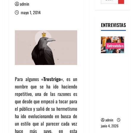
admin
mayo 1, 2014
ENTREVISTAS
Entrevistas
Entrevista
banda
Evolfo:
Para algunos «
Trostrigo
«, es un
Hablándol
nombre que se ha ido haciendo
e
repetitivo, una de las razones es
directame
que desde que empezó a tocar para
nte a tu
el público y salió de su hermetismo
espíritu
ha ido evolucionando en busca de
admin
un estilo que al parecer cada vez
junio 4, 2026
hace más suyo, en esta