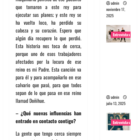
admin
que tomaron a este rey para
noviembre 17,
ejecutar sus planes; y este rey se
2025
ha vuelto loco, ha perdido su
cabeza y su corazón. Espero que
Entrevistas
algún día recupere lo que perdió.
Esta historia nos toca de cerca,
Entrevista
porque uno de esos trabajadores
a The
afectados por la locura de ese
Wants: Su
reino es mi Padre. Esta canción va
universo
para él y para acompañarlo en ese
distorsion
calvario que pasó, para que todos
ado
sepan de lo que pasa en ese reino
admin
llamad Doñihue.
julio 13, 2025
– ¿Qué nuevas influencias han
entrado en contacto contigo?
Entrevistas
La gente que tengo cerca siempre
Entrevista: