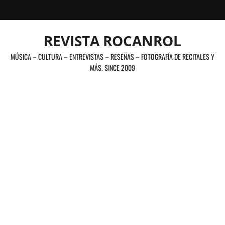
Saltar
al
contenido
REVISTA ROCANROL
MÚSICA – CULTURA – ENTREVISTAS – RESEÑAS – FOTOGRAFÍA DE RECITALES Y
MÁS. SINCE 2009