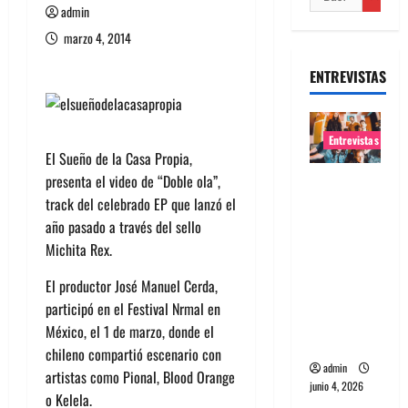
admin
marzo 4, 2014
ENTREVISTAS
Entrevistas
El Sueño de la Casa Propia,
presenta el video de “Doble ola”,
Entrevista
track del celebrado EP que lanzó el
banda
año pasado a través del sello
Evolfo:
Michita Rex.
Hablándol
e
El productor José Manuel Cerda,
directame
participó en el Festival Nrmal en
nte a tu
México, el 1 de marzo, donde el
espíritu
chileno compartió escenario con
admin
artistas como Pional, Blood Orange
junio 4, 2026
o Kelela.