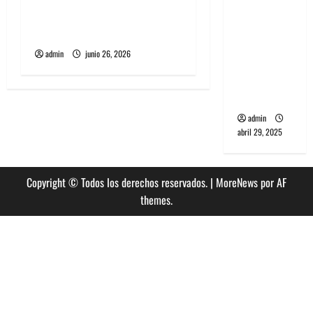
banda
nuevo single llamado
PCR, No
Jealous Lover
Wave y Art
admin
junio 26, 2026
punk de
Corea del
Sur
admin
abril 29, 2025
Copyright © Todos los derechos reservados.
|
MoreNews
por AF
themes.