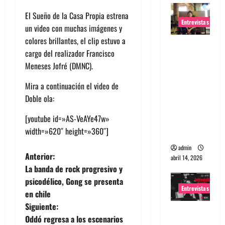
El Sueño de la Casa Propia estrena
Entrevistas
un video con muchas imágenes y
colores brillantes, el clip estuvo a
Entrevista
cargo del realizador Francisco
Rudy De
Meneses Jofré (DMNC).
Anda:
Conquista
Mira a continuación el video de
ndo el
Doble ola:
mundo,
[youtube id=»AS-VeAYe47w»
una tocata
width=»620″ height=»360″]
a la vez
admin
N
Anterior:
abril 14, 2026
La banda de rock progresivo y
a
psicodélico, Gong se presenta
Entrevistas
en chile
v
Siguiente:
Entrevista
e
Oddó regresa a los escenarios
a banda