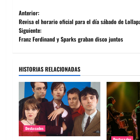
N
Anterior:
Revisa el horario oficial para el día sábado de Lolla
a
Siguiente:
v
Franz Ferdinand y Sparks graban disco juntos
e
g
HISTORIAS RELACIONADAS
a
c
i
ó
Destacados
n
Destacados