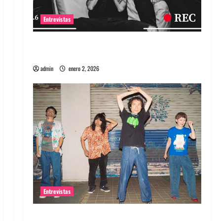
Entrevistas
Entrevista a banda portuguesa Maquina:
Directo y visceral
admin
enero 2, 2026
Entrevistas
Entrevista a la banda japonesa Zoobombs: Una