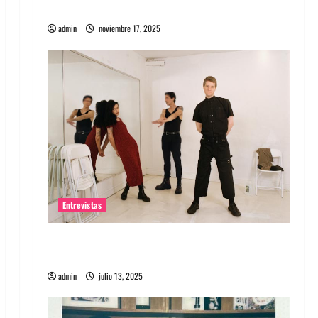
energía salvaje
admin
noviembre 17, 2025
Entrevistas
Entrevista a The Wants: Su universo
distorsionado
admin
julio 13, 2025