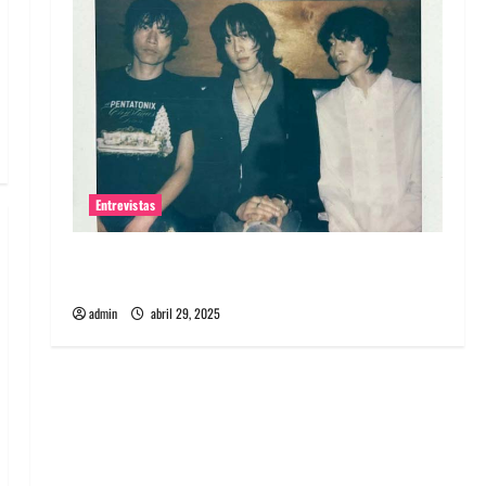
Entrevistas
Entrevista: banda PCR, No Wave y Art punk de
Corea del Sur
admin
abril 29, 2025