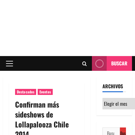
BUSCAR
Menú
principal
ARCHIVOS
Destacados
Eventos
Archivos
Confirman más
sideshows de
Lollapalooza Chile
Buscar:
2014