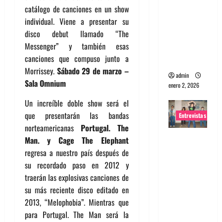
catálogo de canciones en un show
portugues
individual. Viene a presentar su
a
disco debut llamado “The
Maquina:
Messenger” y también esas
Directo y
canciones que compuso junto a
visceral
Morrissey.
Sábado 29 de marzo –
admin
Sala Omnium
enero 2, 2026
Un increíble doble show será el
que presentarán las bandas
Entrevistas
norteamericanas
Portugal. The
Entrevista
Man. y
Cage The Elephant
a la banda
regresa a nuestro país después de
japonesa
su recordado paso en 2012 y
Zoobombs
traerán las explosivas canciones de
: Una
su más reciente disco editado en
energía
2013, “Melophobia”. Mientras que
salvaje
para Portugal. The Man será la