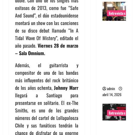
doble. Con uno de los singles más
exitosos de 2013, como fue “Safe
Entrevistas
And Sound”, el dúo estadounidense
montará un show con las canciones
Entrevista
de su disco debut llamado “In A
Rudy De
Tidal Wave Of Mistery”, editado el
Anda:
año pasado.
Viernes 28 de marzo
Conquista
– Sala Omnium.
ndo el
mundo,
Además, el guitarrista y
una tocata
compositor de una de las bandas
a la vez
más influyentes del rock británico
de los años ochenta,
Johnny Marr
admin
llegará a Santiago para
abril 14, 2026
presentarse en solitario. El ex-The
Smiths, es uno de los grandes
Entrevistas
números del cartel de Lollapalooza
Chile y sus fanáticos tendrán la
Entrevista
chance de disfrutar de su enorme
a banda