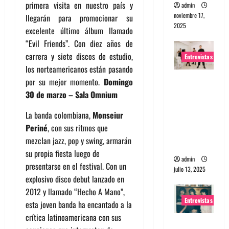
primera visita en nuestro país y
admin
noviembre 17,
llegarán para promocionar su
2025
excelente último álbum llamado
“Evil Friends”. Con diez años de
carrera y siete discos de estudio,
Entrevistas
los norteamericanos están pasando
Entrevista
por su mejor momento.
Domingo
a The
30 de marzo – Sala Omnium
Wants: Su
La banda colombiana,
Monseiur
universo
Periné
, con sus ritmos que
distorsion
mezclan jazz, pop y swing, armarán
ado
su propia fiesta luego de
admin
presentarse en el festival. Con un
julio 13, 2025
explosivo disco debut lanzado en
2012 y llamado “Hecho A Mano”,
Entrevistas
esta joven banda ha encantado a la
crítica latinoamericana con sus
Entrevista: