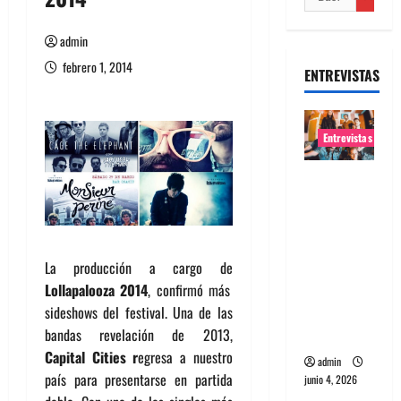
admin
febrero 1, 2014
ENTREVISTAS
Entrevistas
Entrevista
banda
Evolfo:
Hablándol
La producción a cargo de
e
Lollapalooza 2014
, confirmó más
directame
sideshows del festival. Una de las
nte a tu
bandas revelación de 2013,
espíritu
Capital Cities r
egresa a nuestro
admin
país para presentarse en partida
junio 4, 2026