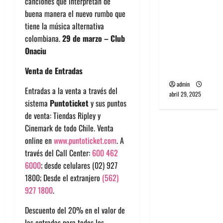
canciones que interpretan de
banda
buena manera el nuevo rumbo que
PCR, No
tiene la música alternativa
Wave y Art
colombiana.
29 de marzo – Club
punk de
Onaciu
Corea del
Sur
Venta de Entradas
admin
Entradas a la venta a través del
abril 29, 2025
sistema
Puntoticket
y sus puntos
de venta: Tiendas Ripley y
Cinemark de todo Chile. Venta
online en
www.puntoticket.com
. A
través del Call Center:
600 462
6000
; desde celulares (02) 927
1800; Desde el extranjero
(562)
927 1800
.
Descuento del 20% en el valor de
las entradas para todos los